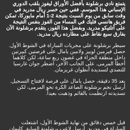
يتمتع نادي برشلونة بأفضل الأوراق ليفوز بلقب الدوري
الإسباني هذا الموسم. ففي حين خسر ريال مدريد في
وقت سابق من يوم السبت بنتيجة 2-1 أمام مايوركا، تمكن
فريق هانسي فليك في المساء من الفوز بنفس النتيجة
على أتلتيكو مدريد. وبفضل هذا الفوز، يتقدم برشلونة الآن
بفارق سبع نقاط على مطارده ريال مدريد.
سيطر برشلونة على مجريات المباراة في الشوط الأول.
حصل فيرمين لوبيز ولامين يامال على فرصتين كبيرتين
داخل منطقة الجزاء في غضون ربع ساعة، لكن كلاهما
أخطأ المرمى. على الجانب الآخر، اضطر جوان غارسيا
للتصدي لتسديدة أنطوان غريزمان.
بعد 35 دقيقة، حصل يامال على فرصة لافتتاح التسجيل.
أرسل نجم برشلونة الصاعد الكرة نحو المرمى، لكن
تسديدته ارتطمت بالقائم وذهبت بعيداً.
قبل خمس دقائق من نهاية الشوط الأول، اشتعلت
المباراة في مدريد. أرسل لاعب برشلونة السابق كليمان