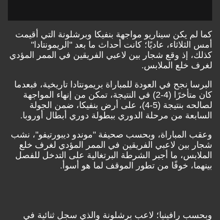
كما لم يكن سيناريو مواجهة بنفيكا وبرشلونة التي أقيمت
أمس الثلاثاء، عاديًا؛ كانت أحداث ما بعد "الريمونتادا"
كذلك، إذ وقع شجار بين لاعبي الفريقين في الممر المؤدي
لغرف خلع الملابس.
البرسا نجح في العودة للمباراة بريمونتادا تاريخية، فبعدما
كان متأخرًا (4-2) في النتيجة، تمكن من إنهاء المواجهة
لصالحه بنتيجة (5-4)، على أرض بنفيكا، ضمن الجولة
السابعة من مرحلة الدوري ببطولة دوري أبطال أوروبا.
وعقب المباراة، وبحسب صحيفة "موندو ديبورتيفو"، نشب
شجار بين لاعبي الفريقين في الممر المؤدي لغرف خلع
الملابس، ما أجبر الشرطة البرتغالية على التدخل للفصل
بينهما، خوفًا من تطور الموقف لما هو أسوأ.
وبحسب رافينيا؛ لاعب برشلونة والذي سجل ثنائية في