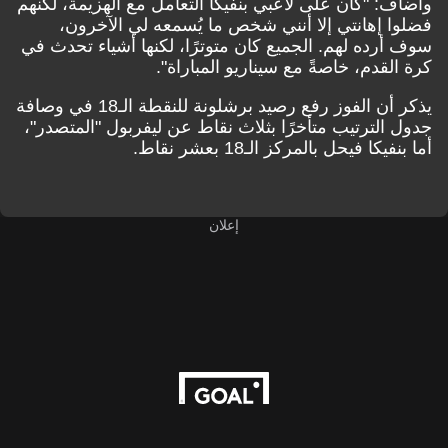
وأضاف: "كان على لاعبي بنفيكا التعامل مع الهزيمة، لكنهم
فضلوا إهانتي إلا أنني شخص ما يُسمعه لي الآخرون،
سوف أرده لهم. الجميع كان متوترًا، لكنها أشياء تحدث في
كرة القدم، خاصةً مع سيناريو المباراة".
يذكر أن الفوز رفع رصيد برشلونة للنقطة الـ18 في وصافة
جدول الترتيب متأخرًا بثلاث نقاط عن ليفربول "المتصدر"،
أما بنفيكا فيحل بالمركز الـ18 بعشر نقاط.
إعلان