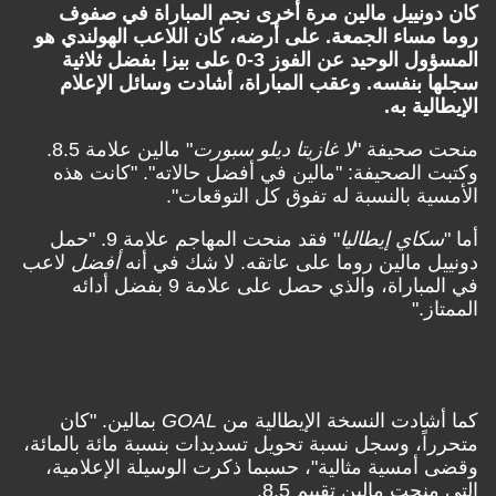
كان دونييل مالين مرة أخرى نجم المباراة في صفوف
روما مساء الجمعة. على أرضه، كان اللاعب الهولندي هو
المسؤول الوحيد عن الفوز 3-0 على بيزا بفضل ثلاثية
سجلها بنفسه. وعقب المباراة، أشادت وسائل الإعلام
الإيطالية به.
منحت صحيفة "
لا غازيتا ديلو سبورت
" مالين علامة 8.5.
وكتبت الصحيفة: "مالين في أفضل حالاته". "كانت هذه
الأمسية بالنسبة له تفوق كل التوقعات".
أما "
سكاي إيطاليا
" فقد منحت المهاجم علامة 9. "حمل
دونييل مالين روما على عاتقه. لا شك في أنه
أفضل
لاعب
في المباراة، والذي حصل على علامة 9 بفضل أدائه
الممتاز."
كما أشادت النسخة الإيطالية من
GOAL
بمالين. "كان
متحرراً، وسجل نسبة تحويل تسديدات بنسبة مائة بالمائة،
وقضى أمسية مثالية"، حسبما ذكرت الوسيلة الإعلامية،
التي منحت مالين تقييم 8.5.