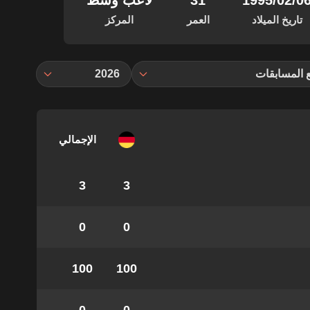
‏/02‏/1995
31
لاعب وسط
تاريخ الميلاد
العمر
المركز
 المسابقات
2026
الإجمالي
3
3
0
0
100
100