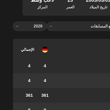
‏/05‏/2003
23
لاعب وسط
تاريخ الميلاد
العمر
المركز
 المسابقات
2026
الإجمالي
4
4
4
4
361
361