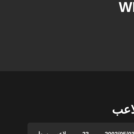
W
لاعب