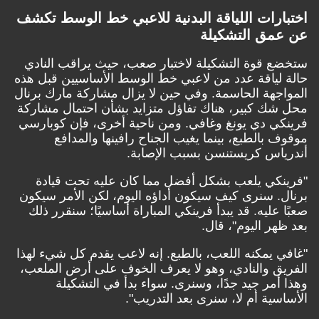
اختبارات اللياقة البدنية للاعبي خط الوسط تكشف
عن عمق التشكيلة
ستخضع قوة التشكيلة لاختبار صعب، حيث يراقب النادي
حالة لياقة عدد من لاعبي خط الوسط الأساسيين قبل هذه
المواجهة الحاسمة. وفي حين لا يزال مشاركة مارك برنال
محل شك كبير، هناك تفاؤل متزايد بشأن احتمال مشاركة
فرينكي دي يونغ وغافي. ومن ناحية أخرى، فإن كوبارسي
موقوف بالطبع، بينما يغيب الجناح رافينها والمدافع
أندرياس كريستنسن بسبب الإصابة.
"فرينكي يلعب بشكل أفضل مما كان عليه تحت قيادة
برنال. سنرى كيف سيكون أداؤه اليوم، لكن الأمر سيكون
صعبًا عليه. قد يبدأ فرينكي المباراة أساسيًا؛ سنقرر ذلك
بعد ظهر اليوم"، قال.
"غافي يمكنه اللعب، بالطبع. إنه لاعب يقدم كل شيء لهذا
الفريق والنادي، وهو لا يعرف الخوف على أرض الملعب،
وهذا أمر جيد جدًا، وسنرى. سواء بدأ في التشكيلة
الأساسية أم لا، سنرى بعد التدريب".