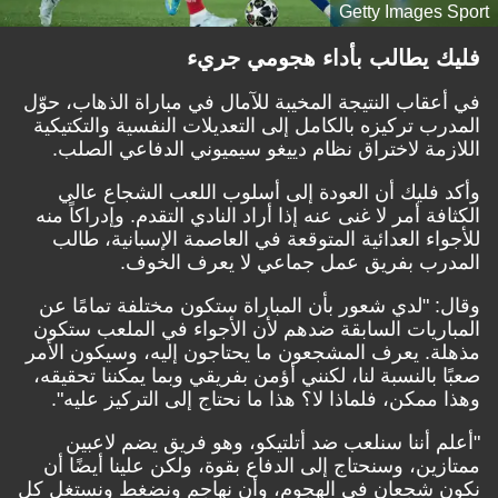
Getty Images Sport
فليك يطالب بأداء هجومي جريء
في أعقاب النتيجة المخيبة للآمال في مباراة الذهاب، حوّل
المدرب تركيزه بالكامل إلى التعديلات النفسية والتكتيكية
اللازمة لاختراق نظام دييغو سيميوني الدفاعي الصلب.
وأكد فليك أن العودة إلى أسلوب اللعب الشجاع عالي
الكثافة أمر لا غنى عنه إذا أراد النادي التقدم. وإدراكاً منه
للأجواء العدائية المتوقعة في العاصمة الإسبانية، طالب
المدرب بفريق عمل جماعي لا يعرف الخوف.
وقال: "لدي شعور بأن المباراة ستكون مختلفة تمامًا عن
المباريات السابقة ضدهم لأن الأجواء في الملعب ستكون
مذهلة. يعرف المشجعون ما يحتاجون إليه، وسيكون الأمر
صعبًا بالنسبة لنا، لكنني أؤمن بفريقي وبما يمكننا تحقيقه،
وهذا ممكن، فلماذا لا؟ هذا ما نحتاج إلى التركيز عليه".
"أعلم أننا سنلعب ضد أتلتيكو، وهو فريق يضم لاعبين
ممتازين، وسنحتاج إلى الدفاع بقوة، ولكن علينا أيضًا أن
نكون شجعان في الهجوم، وأن نهاجم ونضغط ونستغل كل