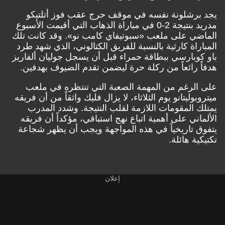
يجد برشلونة نفسه في موقف حرج عقب فوز أتلتيكو
مدريد بنتيجة 2-0 في مباراة الذهاب التي أقيمت الأسبوع
الماضي على ملعب «سبوتيفاي كامب نو». وقد كانت تلك
المباراة كارثية بالنسبة للفريق الكتالوني، الذي شهد طرد
باو كوبارسي ببطاقة حمراء قبل أن يسجل جوليان ألفاريز
هدفاً رائعاً من ركلة حرة ليضمن تقدم الضيوف بهدفين.
على الرغم من المهمة الصعبة التي تنتظره في ملعب
ميتروبوليتانو يوم الثلاثاء، لا يزال فليك واثقاً من أن فريقه
يمتلك المقومات اللازمة لقلب النتيجة. وشدد المدرب
الألماني على أهمية اتباع نهج استباقي، مؤكداً أن فريقه
يتفوق تاريخياً في هذه المواجهة ويجب أن يظهر شجاعة
تكتيكية هائلة.
إعلان