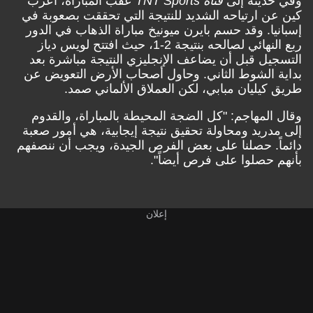
وفي حديثه إلى
قناة TNT Sports
عقب المباراة، أعرب
كين عن ارتياحه الشديد للنتيجة التي تحققت بصعوبة في
إسبانيا. وقد حسم بايرن ميونيخ مباراة الذهاب في الدور
ربع النهائي لصالحه بنتيجة 2-1، حيث افتتح لويس دياز
التسجيل قبل أن يضاعف الإنجليزي النتيجة مباشرة بعد
بداية الشوط الثاني. وحاول أصحاب الأرض التعويض عن
طريق كيليان مبابي، لكن العملاق الألماني صمد.
وقال المهاجم: "كل الضجة المحيطة بالمباراة، والقدوم
إلى مدريد ومحاولة تحقيق نتيجة إيجابية، هي أمور صعبة
دائماً. حصلنا على بعض الفرص الجيدة، ويجب أن ننصفهم
بأنهم حصلوا على فرص أيضاً".
إعلان