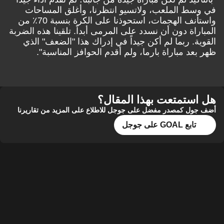
ط الملعب، ولاتسيو انتظرنا، وأغلق المساحات
واستأنف الهجمات، استحوذنا على الكرة بنسبة 70٪ من
راة دون أن نسدد على المرمى أبداً. تلقينا هذه الضربة
ة. ربما لم أكن جيداً في إدراك هذا "الضعف" الذي
عد مباراة بارما، ولم أقدم الحوافز المناسبة".
ستمتعت بهذا المقال؟
ل كمصدر مفضل على جوجل للاطلاع على المزيد من تقاريرنا
تابع GOAL على جوجل