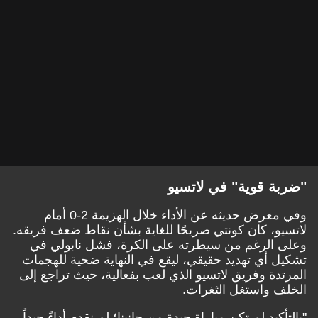
ة قوية" في لاتسيو
وفي معرض حديثه عن الأداء خلال الهزيمة 2-0 أمام
و، كان كونتي صريحًا للغاية بشأن نقاط ضعف فريقه.
الرغم من سيطرته على الكرة، فشل نابولي في
 أي تهديد حقيقي، ليقع في النهاية ضحية للهجمات
دة وفريق لاتسيو الذي لعب بفعالية، حيث تراجع إلى
 واستغل الثغرات.
كيد لم تكن مباراة جيدة من جانبنا؛ لم نقدم أداءً جيداً