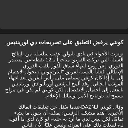
ي يرفض التعليق على تصريحات دي لورينتيس
 الأجواء في نادي نابولي عقب سلسلة من النتائج
السيئة التي تركت الفريق متأخراً بـ 12 نقطة عن متصدر
ي، إنتر. ومع انتهاء سباق الفوز بلقب الدوري
لي فعلياً بالنسبة لفريق "البارتينوبي"، تحول الاهتمام
ا إذا كان كونتي سيبقى على رأس الفريق بعد انتهاء
م الحالي. وقد ألمح الرئيس أوريليو دي لورينتيس
ل إلى احتمال الانفصال، لكن كونتي لم يكن في مزاج
له بتوضيح الأمر لوسائل الإعلام.
كونتي
لـ
DAZN
عندما سُئل عن تعليقات المالك
رة: "هذه مشكلة الرئيس؛ يمكنه أن يقول ما يشاء
ا، لكن ليس لدي ما أرد به عليه، لو كان لدي ما أقوله
فعلت ذلك على انفراد، وليس علنًا، لأن الناس