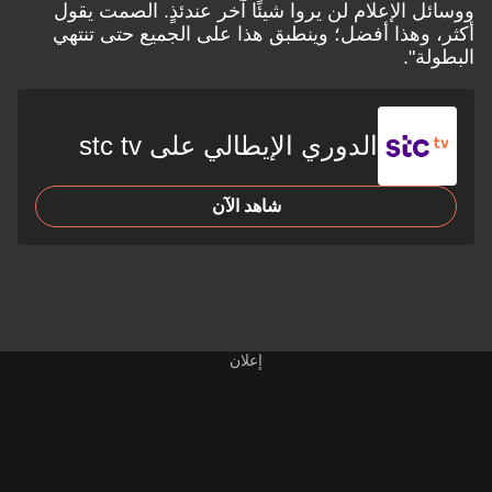
ل الإعلام لن يروا شيئًا آخر عندئذٍ. الصمت يقول
 وهذا أفضل؛ وينطبق هذا على الجميع حتى تنتهي
لة".
الدوري الإيطالي على stc tv
شاهد الآن
إعلان