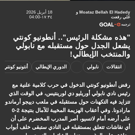
Moataz Bellah El H
و
18 أبريل 2026
فعت
١٧:٣٤-04:00
 مشكلة الرئيس".. أنطونيو كونتي
 الجدل حول مستقبله مع نابولي
نتخب الإيطالي!
تقالات
نابولي
الدوري الإيطالي
أنتونيو كونتي
لاتسيو
نطونيو كونتي الدخول في حرب كلامية علنية مع
نادي نابولي أوريليو دي لورينتيس، في الوقت الذي
د فيه التكهنات حول مستقبله في ملعب دييجو أرماندو
مارادونا. وفي أعقاب الهزيمة المخيبة للآمال بنتيجة 2-0
رضه أمام لاتسيو، أصر المدرب المخضرم على أن
اشات تتعلق بمستقبله في النادي ستبقى خلف أبواب