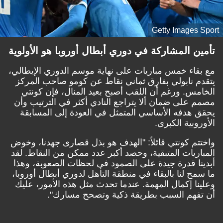
Getty Images
 المشاركة في دوري أبطال أوروبا هو الأولوية
اء خمس مباريات على نهاية موسم الدوري الإيطالي،
 نابولي بفارق ثماني نقاط عن كومو صاحب المركز
س. ورغم أن اللقب أصبح بعيد المنال، فإن كونتي
على ضمان ألا يتراجع النادي أكثر في الترتيب وأن
هدفه الأساسي المتمثل في العودة إلى المسابقة
بية الكبرى.
م كونتي قائلاً: "الهدف هو بذل قصارى جهدنا، وخوض
ريات المتبقية، وحصد أكبر عدد ممكن من النقاط. لقد
ا قدرة جيدة على الصمود في لحظات الصعوبة، وهذا
ح لنا بالبقاء في منطقة التأهل لدوري أبطال أوروبا،
ا إكمال المهمة. عندما تحدث مثل هذه الأمور، عليك
هم السبب بطريقة ذكية وتصحح مسارك".