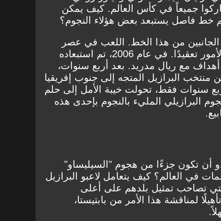
كوا جميعاً في كأس العالم. كيف يمكن
م خط فاصل يستبعد بعض هؤلاء النجوم؟
ا الجانبين من هذا الخط. اللعب في عصر
كاكا ورونالدو ورونالدينيو زاد الأمور تعقيدًا. في عام 2006، تم استبعاده
أهداف مع ريال مدريد. بعد أربع سنوات،
 منتخب البرازيل المتجه إلى جنوب إفريقيا
 سنوات فقط، تحولت خيبة الأمل إلى حلم
وم البرازيلي المليء بالنجوم بإحدى هذه
يع.
و أن تكون جزءًا من هجوم "السيليساو"
هجمات في العالم؟ كيف يتعامل لاعبو البرازيل
التي تصاحب تمثيل بلدهم على أعلى
لًا لمناقشة هذا الأمر من بابتيستا،
ً.