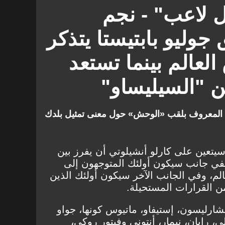
الدوري الإسباني
آرسنال
ل لاعب" - نجم
 جوليو بابتيستا يتذكر
عالم بينما تستعد
ن "السيليساو"
GOA» مع الرجل المعروف بلقب «الوحش» حول معنى تمثيل بلدك
، سيتعين على كارلو أنشيلوتي أن يفرز بين
ففي جانب سيكون أولئك المتوجهون إلى
لم، وفي الجانب الآخر سيكون أولئك الذين
من القرارات المستحيلة.
تشارليسون، إستيفاو، ماتيوس كونها، جواو
لي، رايان، نيمار، أنتوني وفيتور روكي،