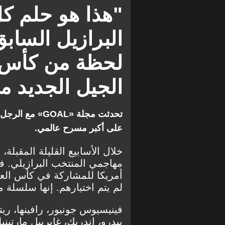
كأس العالم
ريال مدريد
"هذا هو حلم ك
الدوري الإنجليزي الممتاز
البرازيل السابق
لحظة من كأس ال
الجيل الجديد م
تحدثت مجلة «L
على أكبر مسرح عالمي.
خلال الأسابيع القليلة المقبلة
مهاجمي المنتخب البرازيلي. 
أمريكا للمشاركة في كأس العا
لم يتم اختيارهم. إنها سلسلة 
فينيسيوس جونيور، رافينها، ري
بيدرو، إندريك، غابرييل مارتيني