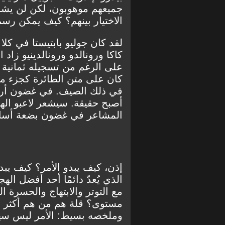
جميعهم موهوبون، لكن لن يشار
الاختيار بينهم؟ كيف يمكن رس
لقد كان جوليو بابتيستا في كل
على الرغم من تسجيله ثمانية 
كان على متن الطائرة كجزء من
في ذلك الصيف. في غضون أربع
أصبح حقيقة. سيشعر لاعبو الهج
المشاعر في غضون بضعة أساب
إذن، كيف يبدو الأمر؟ كيف يبد
الذي يُعدّ دائمًا أحد أفضل ال
مع التوتر والابتهاج والحسرة 
مستوى؟ قلة هم من هم أكثر تأهي
وملخصه بسيط: الأمر ليس سهلا