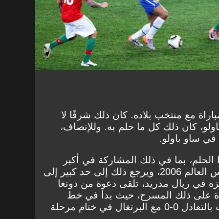
النهاية، خاض بابتيستا 47 مباراة مع منتخب بلاده. كان ذلك شرفًا لا
لو، كان ذلك كل ما حلم به. وللإنصاف،
ي ساو باولو.
 الحلم، بما في ذلك المشاركة في أكبر
مسرح له. بعد أن غاب عن كأس العالم 2006، ويرجع ذلك إلى حد كبير إلى
ه في ريال مدريد، تلقى دعوة من دونغا
مرة واحدة على ذلك المسرح، حيث بدأ في خط
الهجوم في المباراة التي انتهت بالتعادل 0-0 مع البرتغال في ختام مرحلة