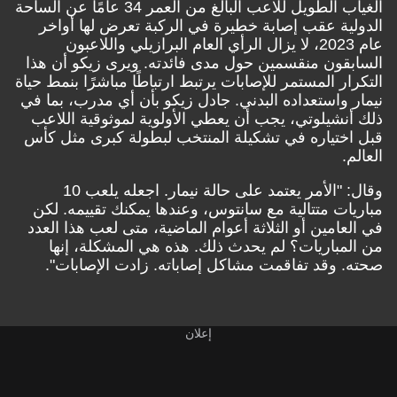
الغياب الطويل للاعب البالغ من العمر 34 عامًا عن الساحة
الدولية عقب إصابة خطيرة في الركبة تعرض لها أواخر
عام 2023، لا يزال الرأي العام البرازيلي واللاعبون
السابقون منقسمين حول مدى فائدته. ويرى زيكو أن هذا
التكرار المستمر للإصابات يرتبط ارتباطًا مباشرًا بنمط حياة
نيمار واستعداده البدني. جادل زيكو بأن أي مدرب، بما في
ذلك أنشيلوتي، يجب أن يعطي الأولوية لموثوقية اللاعب
قبل اختياره في تشكيلة المنتخب لبطولة كبرى مثل كأس
العالم.
وقال: "الأمر يعتمد على حالة نيمار. اجعله يلعب 10
مباريات متتالية مع سانتوس، وعندها يمكنك تقييمه. لكن
في العامين أو الثلاثة أعوام الماضية، متى لعب هذا العدد
من المباريات؟ لم يحدث ذلك. هذه هي المشكلة، إنها
صحته. وقد تفاقمت مشاكل إصاباته. زادت الإصابات".