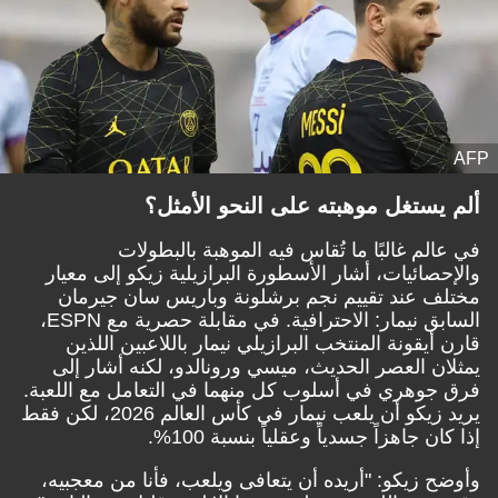
AFP
ألم يستغل موهبته على النحو الأمثل؟
في عالم غالبًا ما تُقاس فيه الموهبة بالبطولات
والإحصائيات، أشار الأسطورة البرازيلية زيكو إلى معيار
مختلف عند تقييم نجم برشلونة وباريس سان جيرمان
السابق نيمار: الاحترافية. في مقابلة حصرية مع
ESPN
،
قارن أيقونة المنتخب البرازيلي نيمار باللاعبين اللذين
يمثلان العصر الحديث، ميسي ورونالدو، لكنه أشار إلى
فرق جوهري في أسلوب كل منهما في التعامل مع اللعبة.
يريد زيكو أن يلعب نيمار في كأس العالم 2026، لكن فقط
إذا كان جاهزاً جسدياً وعقلياً بنسبة 100%.
وأوضح زيكو: "أريده أن يتعافى ويلعب، فأنا من معجبيه،