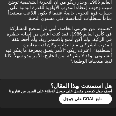
العالم 1986. وحذر زيكو من أن التجربة الشخصية توضح
سبب وجوب إعطاء المدرب الأولوية للقدرة البدنية على
حساب قوة النجوم، خاصةً عندما لا يكون اللاعب مستعداً
تماماً لمتطلبات المنافسة على مستوى النخبة.
"تعلمت، من تجربتي الخاصة، أنني لم أستطع المشاركة
في كأس العالم 1986، فقد كنت أعاني من إصابة خطيرة
في الركبة، ولم أكن أتمتع بالاستمرارية، ولم أحظ بثقة
المدرب ليشركني منذ البداية، وكان لديه معاييره
المنطقية"، اعترف زيكو. "الأمر يتعلق بمعرفة ما يفكر فيه
أنشيلوتي. وقد لا يشركه. من الخارج، الأمر يبدو سهلاً. كلنا
لدينا منتخباتنا الوطنية."
هل استمتعت بهذا المقال؟
أضف جول كمصدر مفضل على جوجل للاطلاع على المزيد من تقاريرنا
تابع GOAL على جوجل