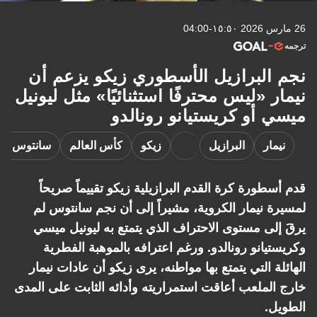
26 مارس 2026 ١٥:٥٠-04:00
ترجمه
نجم البرازيل الأسطوري زيكو يزعم أن
نيمار «ليس محترفًا استثنائيًا» مثل ليونيل
ميسي أو كريستيانو رونالدو
نيمار
البرازيل
زيكو
كأس العالم
سانتوس إ
قدم أسطورة كرة القدم البرازيلية زيكو تقييماً صريحاً
لمسيرة نيمار الكروية، مشيراً إلى أن نجم سانتوس لم
يرقَ إلى مستوى الاحتراف الذي يتمتع به ليونيل ميسي
وكريستيانو رونالدو. ورغم اعترافه بالموهبة الفطرية
الهائلة التي يتمتع بها مواطنه، يرى زيكو أن عادات نيمار
خارج الملعب أعاقت استمراريته وأدائه الثابت على المدى
الطويل.