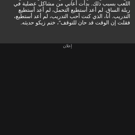
اللعب بسبب ذلك. بدأت أعاني من مشاكل عضلية في
ربلة الساق. لم أعد أستطيع التحمل، لم أعد أستطيع
التدريب. أنا، الذي كنت أحب التدريب، لم أعد أستطيع،
فقلت إن الوقت قد حان للتوقف"، ختم زيكو حديثه.