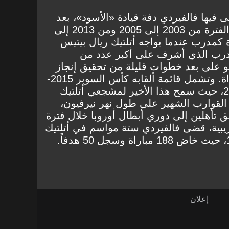
لى فيها فالفيردي دفة قيادة «الأسود»، بعد
أن سبق له تدريب النادي في الفترة من 2003 إلى 2005 ومن 2013 إلى
صل إلى 495 مباراة كمدرب عندما يواجه أتلتيك ريال بيتيس
لمدرب الذي أشرف على أكبر عدد من
هو على بعد خطوات قليلة من تحقيق إنجاز
رائع هو الوصول إلى 500 مباراة. وتشمل قائمة ألقابه كأس السوبر 2015-
2016 وكأس الملك 2023-2024، حيث سمح هذا الأخير لمشجعي أتلتيك
 القوارب الشهير على طول نهر نيرفيون،
عاماً. كما حقق تأهلين إلى دوري أبطال أوروبا خلال فترة
تدريبية، قضى فالفيردي ستة مواسم في أتلتيك
كلاعب بين عامي 1990 و1996، حيث خاض 188 مباراة وسجل 50 هدفاً.