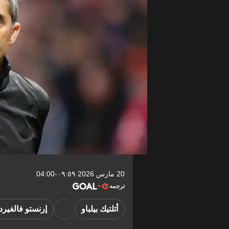
20 مارس 2026 ٠٩:٥٩-04:00
ترجمه
أتلتيك بيلباو
إرنستو فالفير