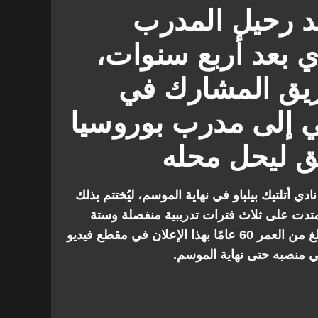
كد رحيل المدرب
ي بعد أربع سنوات،
فريق المشارك في
ي إلى مدرب بوروسيا
ق ليحل محله
دي أتلتيك بيلباو في نهاية الموسم، ليُختتم بذلك
متدت على ثلاث فترات تدريبية منفصلة وستة
مواسم كلاعب. وأدلى المدرب البالغ من العمر 60 عامًا بهذا الإعلان في مقطع فيديو
ي منصبه حتى نهاية الموسم.