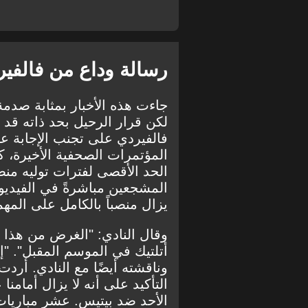
رسالة وداع من فالفي
جاءت هذه الأخبار بمثابة صدم
لكن قرار الرحيل بحد ذاته قد ي
فالفيردي على تجنب الإجابة عن
المؤتمرات الصحفية الأخيرة، كما
الحد الأقصى لفترات توليه من
المشجعين مباشرةً في الفيديو ا
يزال منصباً بالكامل على المهمة
وقال النادي: "الغرض من هذا 
أتلتيك في الموسم المقبل". "إ
وناقشته أيضًا مع النادي. أر
التأكيد على أنه لا يزال أمامن
الأحد ضد بيتيس. عشر مباريات ن