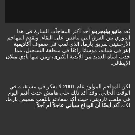
يُعد
ماتيو بيليجرينو
أحد أكثر المفاجآت السارة في هذا
الدوري بين الفرق التي تنافس على البقاء. ويقدم المهاجم
الأرجنتيني لفريق
بارما
، الذي لعب في صفوف
أكاديمية
إنتر
في شبابه، موسمًا رائعًا في منطقة التسجيل، مما
جذب انتباه العديد من الأندية الكبرى، ومن بينها نادي
ميلان
الإيطالي.
لكن المهاجم المولود عام 2001 لا يفكر في مستقبله في
الوقت الحالي، وقد أكد ذلك على هامش حدث أقيم اليوم
في ملعب تارديني، حيث أكد سعادته باللعب بقميص بارما،
لكنه
أكد أيضًا أن الوداع سيأتي عاجلاً أم آجلاً
.