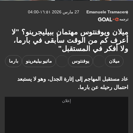
Emanuele Tramacere
27 مارس 2026 ١٦:٥١-04:00
ترجمه
ميلان ويوفنتوس مهتمان ببيليجرينو؟ "لا
أعرف كم من الوقت سأبقى في بارما،
ولا أفكر في المستقبل"
ميلان
يوفنتوس
ماتيو بيليغرينو
بارما
عاد مستقبل المهاجم إلى إثارة الجدل، وهو لا يستبعد
احتمال رحيله عن بارما.