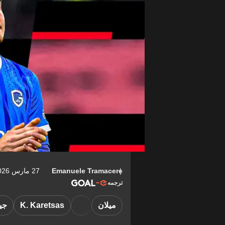
Emanuele Tramacere
27 مارس 2026 ١٣:٤٣-04:00
ترجمه
ميلان
K. Karetsas
جي