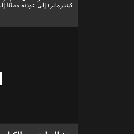
كيندرمانز) إلى عودته مجانًا إل