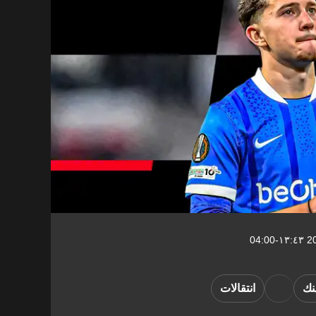
نك
انتقالات