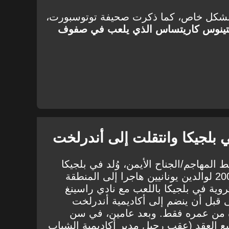
 بشكل خاص، كما ذكرت صحيفة توتوسبورت،
تينوس كاريتساس الذي يلعب في صفوف
ي بلجيكا وانتقلت إلى أندرلخت
لمهاجم/الجناح الأيمن، وُلد في بلجيكا
بمدينة جينك في 19 نوفمبر 2007 لوالدين يونانيين هاجرا إلى المنطقة
روية في بلجيكا باللعب مع نادي راسينغ
 قبل أن ينضم إلى أكاديمية أندرلخت
ة من عمره فقط. وبعد عامين، في سن
 العقد (عقب رحيل مدير أكاديمية الشباب