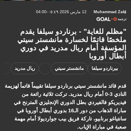
Muhammad Zaki
12 مارس 2026 ٠٥:٤٩-04:00
ترجمه
"مظلم للغاية" - برناردو سيلفا يقدم
ملخصًا قاتمًا لخسارة مانشستر سيتي
المؤسفة أمام ريال مدريد في دوري
أبطال أوروبا
بيرناردو سيلفا
مانشستر سيتي
ريال مدريد
قدم قائد مانشستر سيتي برناردو سيلفا تقييماً قاتماً لهزيمة
النادي 3-0 أمام ريال مدريد. تركت ثلاثية رائعة من
فيديريكو فالفيردي بطل الدوري الإنجليزي المترنح في
مباراة الذهاب من دور الـ16 بدوري أبطال أوروبا في
سانتياغو برنابيو، تاركة فريق بيب جوارديولا أمام مهمة
صعبة في مباراة الإياب.