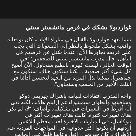
غوارديولا يشكك في فرص مانشستر سيتي
بينما تعهد جوارديولا بالقتال في مباراة الإياب، كان توقعاته
واقعية بشكل ملحوظ بالنظر إلى الصعوبات التي يجب
على فريقه تجاوزها الآن. عندما سُئل عن فرصهم في
التأهل، قال مدرب مانشستر سيتي للصحفيين: "في
الوقت الحالي، ليست كبيرة. بالطبع سنحاول. الآن أصبح
كل شيء أكثر صعوبة... لكننا سنكون هناك، سنكون مع
جماهيرنا، يمكننا بذل المزيد من الجهد لتحسين أدائنا في
الثلث الأخير من الملعب وسنحاول".
واجه المدرب انتقادات لقيامه بإشراك جيريمي دوكو
وسافينهو وأنطوان سيمينيو لدعم إرلينج هالاند، لكنه نفى
أنه أفرط في التغييرات في تشكيلته. وأضاف: "لا، لم تكن
هناك تغييرات كثيرة. كانت هناك تغييرات أكثر في
نيوكاسل، في المباريات الأخيرة لعب معظم اللاعبين.
أردتهم أن يكونوا أكثر عدوانية في المواجهات الفردية على
الأطراف. كان جيريمي رائعاً، وعانينا قليلاً على الجانب