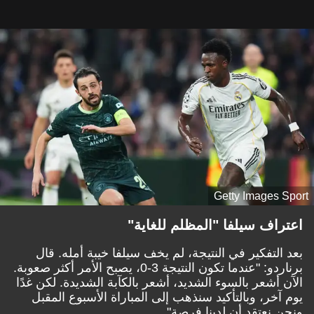
Getty Images Sport
اعتراف سيلفا "المظلم للغاية"
بعد التفكير في النتيجة، لم يخف سيلفا خيبة أمله. قال
برناردو: "عندما تكون النتيجة 3-0، يصبح الأمر أكثر صعوبة.
الآن أشعر بالسوء الشديد، أشعر بالكآبة الشديدة. لكن غدًا
يوم آخر، وبالتأكيد سنذهب إلى المباراة الأسبوع المقبل
ونحن نعتقد أن لدينا فرصة".