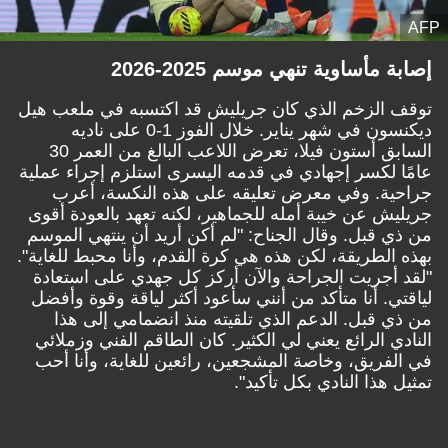
AFP
إصابة مأساوية تنهي موسم 2025-2026
توقف الزخم الذي كان جريليش قد اكتسبه في ملعب هيل
ديكنسون في شهر يناير. خلال الفوز 1-0 على ناديه
السابق أستون فيلا، تعرض اللاعب البالغ من العمر 30
عامًا لكسر إجهادي في قدمه اليسرى استلزم إجراء عملية
جراحية. وفي معرض تعليقه على هذه النكسة، أعرب
جريليش عن خيبة أمله للجماهير، لكنه تعهد بالعودة أقوى
من ذي قبل. وقال الجناح: "لم أكن أريد أن ينتهي الموسم
بهذه الطريقة، لكن هذه هي كرة القدم، وأنا محبط للغاية".
"لقد أجريت الجراحة والآن أركز كل جهدي على استعادة
لياقتي. أنا متأكد من أنني سأعود أكثر لياقة وقوة وأفضل
من ذي قبل. الدعم الذي تلقيته منذ انضمامي إلى هذا
النادي الرائع يعني لي الكثير. كان الطاقم الفني وزملائي
في الفريق، وخاصة المشجعين، رائعين للغاية، وأنا أحب
تمثيل هذا النادي بكل تأكيد".