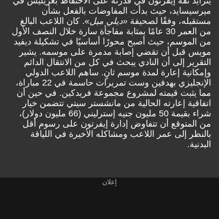
يتزايد ثقة إيفرتون في قدرته على الاحتفاظ بغريليش في
ميرسيسايد، حيث بدأت المفاوضات بالفعل بشأن
مستقبله، وفقًا لصحيفة
«ديلي ميل
». كان اللاعب البالغ
من العمر 30 عامًا بمثابة مفاجأة سارة خلال النصف الأول
من الموسم، حيث أصبح محورًا أساسيًا في تشكيلة ديفيد
مويس قبل أن تقضي إصابة مدمرة على موسمه. يشير
التقرير إلى أن النادي يبحث في كل من الانتقال الدائم
وإمكانية إعارة لمدة موسم ثانٍ. ساهم اللاعب الدولي
الإنجليزي بهدفين وست تمريرات حاسمة في 22 مباراة،
مما يثبت قيمته لمشروع مجموعة فريدكين. في حين أن
اتفاقية إعارته الحالية من مانشستر سيتي تتضمن خيار
شراء بقيمة 50 مليون جنيه إسترليني (66 مليون دولار)،
من المتوقع أن تتفاوض إدارة إيفرتون على رسوم أقل
بالنظر إلى عمر اللاعب ومشاكله الأخيرة في اللياقة
البدنية.
إعلان