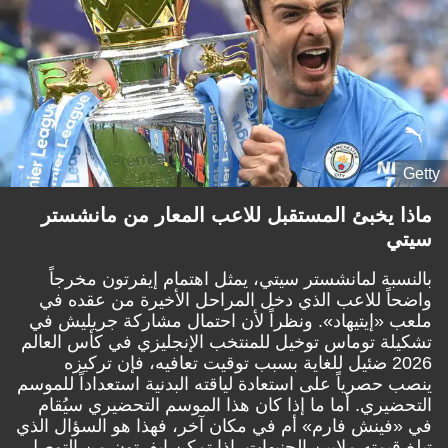
Getty
ماذا يخبئ المستقبل للاعب المعار من مانشستر
سيتي
بالنسبة لمانشستر سيتي، يمثل اهتمام إيفرتون مخرجاً
واضحاً للاعب الذي دخل المراحل الأخيرة من عقده في
ملعب «إيتيهاد». ونظراً لأن احتمال مشاركة جريليش في
تشكيلة توماس توخيل للمنتخب الإنجليزي في كأس العالم
2026 ضئيل للغاية بسبب توقيت تعافيه، فإن تركيزه
ينصب حصرياً على استعادة لياقته البدنية استعداداً للموسم
التحضيري. أما ما إذا كان هذا الموسم التحضيري سيُقام
في «فينش فارم» أم في مكان آخر، فهذا هو السؤال الذي
تبلغ قيمته ملايين الجنيهات. إذا تمكن إيفرتون من التوصل