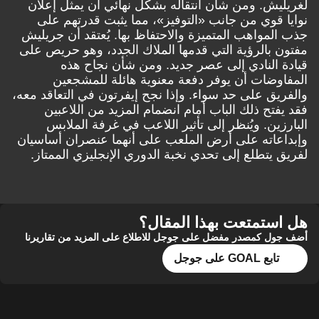
لغريليش. ومن شأن انتقاله بشكل نهائي أن يمثل إعلان
نوايا قوي من جانب «التوفيز»، مما يثبت قدرتهم على
جذب المواهب المتميزة والاحتفاظ بها. يُعتقد أن جريليش
مفتون بالرؤية التي قدمها الملاك الجدد، وهو حريص على
قيادة النادي إلى عصر جديد. ومن شأن نجاح هذه
المفاوضات أن يوفر دفعة معنوية هائلة للمشجعين
والفريق على حد سواء. وإذا نجح إيفرتون في التعاقد معه،
فقد يفتح ذلك الباب أمام انضمام المزيد من اللاعبين
البارزين. ويُنظر إلى تأثير اللاعب في غرفة الملابس
وإبداعاته على أرض الملعب على أنهما عنصران أساسيان
لفريق يتطلع إلى تحدي نخبة الدوري الإنجليزي الممتاز.
هل استمتعت بهذا المقال؟
أضف جول كمصدر مفضل على جوجل للاطلاع على المزيد من تقاريرنا
تابع GOAL على جوجل