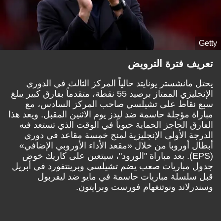
Getty
تعريف فترة الترويض
يحتل مانشستر يونايتد حالياً المركز الثالث في الدوري
الإنجليزي الممتاز برصيد 55 نقطة، متقدماً بفارق كبير يبلغ
سبع نقاط على تشيلسي صاحب المركز السادس، مع
مباراة مؤجلة حاسمة ضد ليدز يوم الاثنين المقبل. ويعد هذا
الفارق الحاجز الحماية حيوياً في الوقت الذي تستعد فيه
الدرجة الأولى الإنجليزية لمنح خمسة مقاعد في دوري
أبطال أوروبا من خلال «مقعد الأداء الأوروبي الإضافي»
(EPS). بعد مباراة "الورود"، سيتعين على كاريك خوض
جدول مباريات صعب يضم تشيلسي وبرينتفورد في أبريل
قبل سلسلة مباريات حاسمة في مايو ضد ليفربول
وسندرلاند ونوتنغهام فورست وبرايتون.