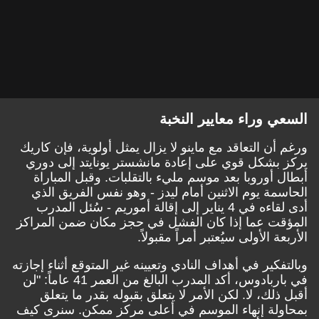
السعي وراء معايير النخبة
ورغم أن التعاقد مع ماينو لا يزال يمثل أولوية، فإن كاريك
يركز بشكل قوي على إعادة مانشستر يونايتد إلى دوري
أبطال أوروبا بعد موسم مليء بالتقلبات. وقبل المباراة
الحاسمة يوم الاثنين أمام ليدز - وهو نفس الفريق الذي
أدى لقاءه في 4 يناير إلى إقالة أموريم - سُئل المدرب
المؤقت عما إذا كان الفشل في حجز مكان ضمن المراكز
الأربعة الأولى سيُعتبر أمراً مقبولاً.
وبالتفكير في أهداف النادي وتعيينه غير المتوقع أثناء إجازته
في باربادوس، أكد المدرب البالغ من العمر 41 عاماً: "لن
أقبل ذلك، لا. لكن الأمر لا يتعلق بقبوله بقدر ما يتعلق
بمحاولة إنهاء الموسم في أعلى مركز ممكن. سنرى كيف