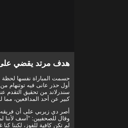
هدف مرتد يقضي على آ
حسمت المباراة نفسها لحظة ح
أول حذر عانى فيه توتنهام م
سندرلاند من تحقيق التقدم ع
كبير عن أحد المدافعين، مما 
أصر دي زيربي على أن فريقه 
وقال للصحفيين: "آسف لأننا لم 
لم تكن كافية للفوز، لكننا ك