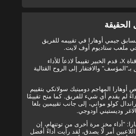
 الحقيقة
لسابق جيمي أوهارا في تقييمه للفريق
في ملعب ستاديوم أوف لايت.
اة X
، قدم الخبير تقييماً لاذعاً للأداء
بـ"المؤسف" والافتقار إلى الروح القتالية
 أوهارا المهاجم دومينيك سولانكي بتقييم
ءً لم يقدم أي شيء للفريق. كما منح تقييمًا
راندال كولو مواني، إلى جانب تقييمين بلغا
اغر وديستيني أودوجي.
ا: "أداء مخزٍ مرة أخرى من توتنهام، إن
اللاعبين أمر لا يصدق، لقد رأيت أداءً أفضل