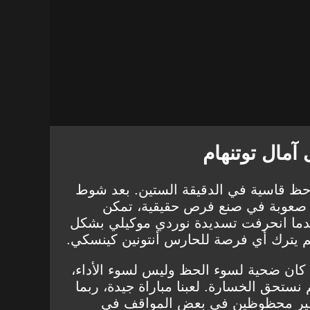
مال توتنهام
ظ قاسية في الدقيقة الستين. بعد شوط
ن صعوبة في صنع فرص حقيقية، تمكن
ندما انحرفت تسديدة نوردي موكيلي بشكل
لم يترك أي فرصة للحارس أنتونين كينسكي.
كان ضحية لسوء الحظ وليس لسوء الأداء،
نستحق الخسارة. لعبنا مباراة جيدة، ربما
نا غير محظوظين في بعض المواقف في