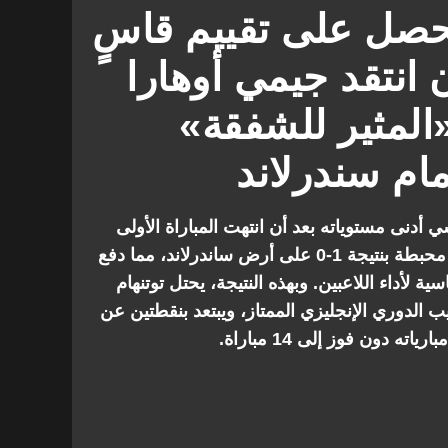
حصل على تقييم قاسٍ
 انتقد جيمي أوهارا
المثير للشفقة»
ام سندرلاند
 أدنى مستوياته بعد أن انتهت المباراة الأولى
لروبرتو دي زيربي كمدرب بهزيمة محبطة بنتيجة 1-0 على أرض ساندرلاند، مما دفع
ة لأداء اللاعبين. وبهذه النتيجة، يحتل توتنهام
 الدوري الإنجليزي الممتاز، ويبتعد بنقطتين عن
ه دون فوز إلى 14 مباراة.