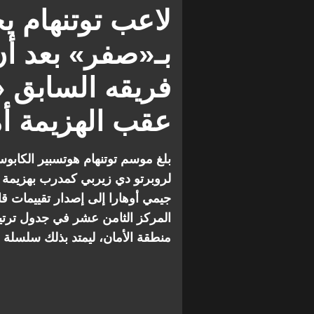
سندرلاند
دومينيك سولانكي
لاعب توتنهام ي
بـ«صفر» بعد أن
فريقه السابق «
عقب الهزيمة أم
بلغ موسم توتنهام هوتسبير الكابوسي
جيمي أوهارا إلى إصدار تقييمات قاسي
المركز الثامن عشر في جدول ترتيب
منطقة الأمان، ليمتد بذلك سلسلة مباريات