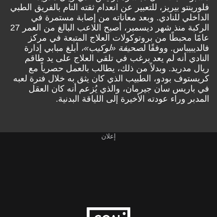
فلورينتو بيريز، للتعبير عن انعدام ثقته التام بالفريق الطبي
الداخلي للنادي. وبعد معاناته من إصابة مستمرة في
الركبة منذ شهر ديسمبر، أصبح اللاعب البالغ من العمر 27
عامًا محبطًا من بروتوكولات العلاج المتبعة في مركز
فالديبيباس. ووفقًا ل
صحيفة «لوكيب»،
أبلغ مبابي إدارة
النادي أنه لم يعد يرغب في تلقي العلاج على يد طاقم
ريال مدريد. وبدلاً من ذلك، يطالب بالعمل حصرياً مع
كريستوف بودو، الطبيب الذي كان يثق به خلال فترة لعبه
في باريس سان جيرمان، والذي يُزعم أنه كان العقل
المدبر وراء عودته الأخيرة إلى اللياقة البدنية.
إعلان