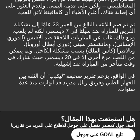
المغناطيسي – ولكن على قدمه اليمنى. ولعدم العثور على
أي إصابة هناك، أعلن الأطباء أن كامافينغا لائق للعب.
ثم تم ضم اللاعب البالغ من العمر 23 عامًا إلى تشكيلة
الفريق للمباراة ضد سيلتا في 7 ديسمبر، لكنه لم يلعب.
ومع ذلك، غاب عن المباريات اللاحقة ضد ألافيس (الدوري
الإسباني)، ومانشستر سيتي (دوري أبطال أوروبا)،
وتالافيرا (كأس الملك) بسبب مشكلة الكاحل. ولم يتمكن
من اللعب مرة أخرى إلا في 20 ديسمبر، حيث شارك في
وقت متأخر من المباراة ضد إشبيلية.
في الواقع، يزعم تقرير
صحيفة "ليكيب"
أن الثقة بين
الجهاز الطبي وفريق ريال مدريد قد انهارت منذ عدة
سنوات.
هل استمتعت بهذا المقال؟
أضف جول كمصدر مفضل على جوجل للاطلاع على المزيد من تقاريرنا
تابع GOAL على جوجل