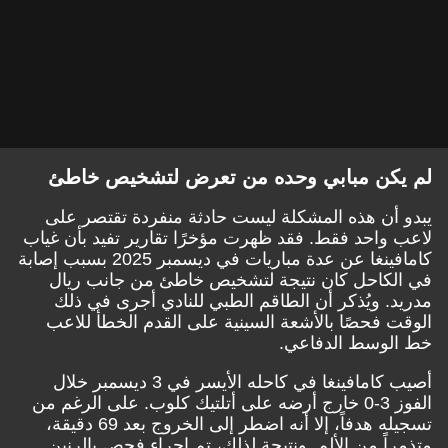
لم يكن مبابي وحده من تعرض لتشخيص خاطئ
يبدو أن هذه المشكلة ليست حادثة منفردة تقتصر على
لاعب واحد فقط. فقد ظهرت مؤخرًا تقارير تفيد بأن غياب
كامافينغا عن عدة مباريات في ديسمبر 2025 بسبب إصابة
في الكاحل كان نتيجة لتشخيص خاطئ من جانب ريال
مدريد. ويُذكر أن الطاقم الطبي للنادي أجرى في ذلك
الوقت فحصًا بالأشعة السينية على القدم الخطأ للاعب
خط الوسط الدفاعي.
أصيب كامافينغا في كاحله الأيسر في 3 ديسمبر خلال
الفوز 3-0 خارج أرضه على أتلتيك كلوب. على الرغم من
تسجيله هدفاً، إلا أنه اضطر إلى الخروج بعد 69 دقيقة،
متذمراً من الألم. ونتيجة لذلك، تم إجراء فحص بالرنين