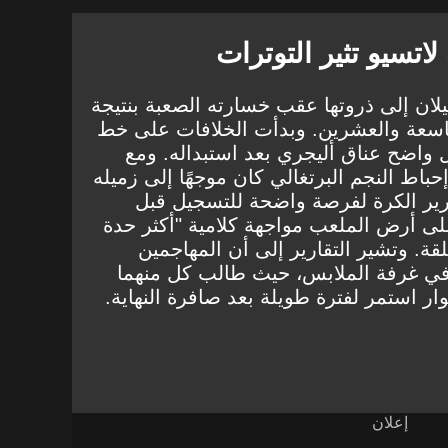
اتسيو تثير التوترات
ن إلى ذروتها عقب خسارته الصعبة بنتيجة
 التاسعة والعشرين. وبدأت الخلافات على خط
 واضح عناق أليجري بعد استبداله. ومع
باط النجم البرتغالي كان موجهًا إلى زميله
ير الكرة لفرصة واضحة للتسجيل قبل
ى أرض الملعب مواجهة كلامية "أكثر حدة
قة. وتشير التقارير إلى أن المهاجمين
 في غرفة الملابس، حيث طالب كل منهما
ار استمر لفترة طويلة بعد صافرة النهاية.
إعلان