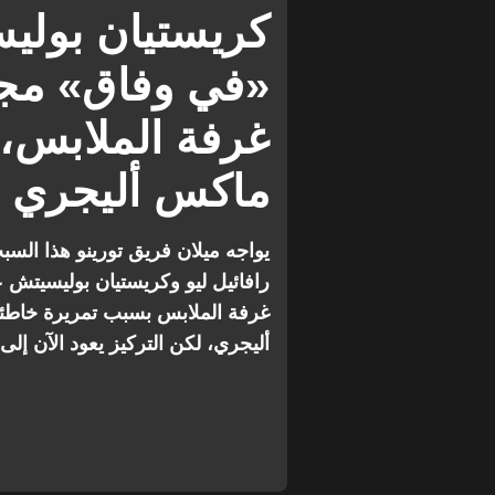
ميلان ضد تورينو
الدوري الإيطالي
كريستيان بوليس
«في وفاق» مجد
غرفة الملابس،
ماكس أليجري
يواجه ميلان فريق تورينو هذا الس
رافائيل ليو وكريستيان بوليسيتش ع
غرفة الملابس بسبب تمريرة خاطئة.
أليجري، لكن التركيز يعود الآن إلى