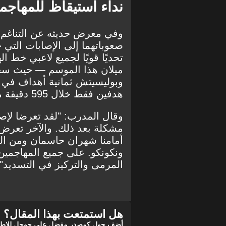
نداء استيقاظ للمهاجم
وفي معرض حديثه عن التناغم ا
صعوباتهما إلى الإصابات التي
تحديًا قويًا لجميع لاعبي خط 
ميلان هذا الموسم — حيث سجل
هدفين فقط خلال 595 دقيقة من اللعب جنبًا إلى جنب.
وقال المدرب: "لقد تعرضا لإصا
مشكلة بعد ذلك. والآخر تعرض 
أمامنا شهران حاسمان ومن المه
ونكونكو. على جميع المهاجمين 
المرمى والتركيز في التسديد".
هل استمتعت بهذا المقال؟
أضف جول كمصدر مفضل على جوجل للاطلاع 