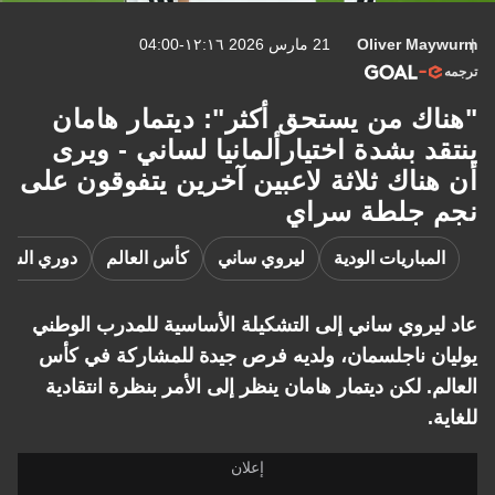
Oliver Maywurm
21 مارس 2026 ١٢:١٦-04:00
ترجمه
"هناك من يستحق أكثر": ديتمار هامان
ينتقد بشدة اختيارألمانيا لساني - ويرى
أن هناك ثلاثة لاعبين آخرين يتفوقون على
نجم جلطة سراي
المباريات الودية
ليروي ساني
كأس العالم
دوري السوب
عاد ليروي ساني إلى التشكيلة الأساسية للمدرب الوطني
يوليان ناجلسمان، ولديه فرص جيدة للمشاركة في كأس
العالم. لكن ديتمار هامان ينظر إلى الأمر بنظرة انتقادية
للغاية.