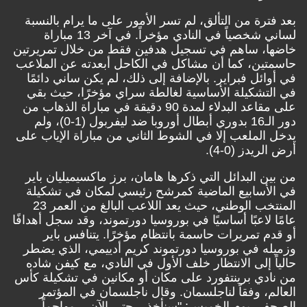
بعد فترة من التألق، لم تسر الأمور على ما يرام بالنسبة
لساني شخصياً في النادي مؤخراً. في آخر 13 مباراة
خاضها، ساهم في تسجيل هدفين فقط من خلال تمريرتين
حاسمتين، كما أن مشاكل في الكاحل أبعدته عن الملاعب
في أوائل فبراير. بالإضافة إلى ذلك، لم يكن ساني دائمًا
في التشكيلة الأساسية لغالطة سراي مؤخرًا، حيث بقي
على مقاعد البدلاء لمدة 90 دقيقة في مباراة الذهاب من
دور الـ16 بدوري أبطال أوروبا ضد ليفربول (1-0)، ولم
يدخل الملعب إلا في الشوط الثاني من مباراة الإياب على
أرض الريدز (0-4).
من بين البدائل التي ذكرها هامان، برز ماكسيميليان باير
في الأسابيع الماضية كمرشح رئيسي لمكان في تشكيلة
المنتخب الوطني، حيث يعد اللاعب البالغ من العمر 23
عامًا لاعبًا أساسيًا في بوروسيا دورتموند، وقد سجل أهدافًا
أو قدم تمريرات حاسمة بانتظام مؤخرًا. يتنافس باير
وزميله في بوروسيا دورتموند كريم أدييمي، الذي يضطر
حالياً إلى الانتظار خلف الأول في النادي، مع كيفن شاده
من نادي برينتفورد على مكان أو مكانين في تشكيلة كأس
العالم، وفقاً لناجلسمان. وقال ناجلسمان في المؤتمر
الصحفي يوم الخميس: "سنأخذ – حتى الآن – مهاجماً