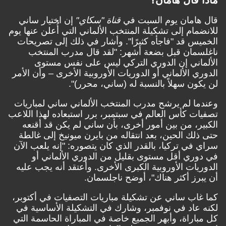
قال هامان يوم السبت في
قناة "سكاي"
إن اختيار ساني
للانضمام إلى تشكيلة المنتخب الألماني التي أُعلن عنها يوم
الخميس قد "فاجأه كثيرًا". وأشار في ذلك إلى تصريحات
ناغلسمان قبل بضعة أشهر: "لقد قال مدرب المنتخب
الألماني إن الدوري التركي ليس على نفس مستوى
الدوري الألماني أو الدوريات الأوروبية الأخرى – وأن الأمر
لن يكون سهلاً بالنسبة له (ساني، محرر)".
وعندما لم يرشح مدرب المنتخب الألماني ساني لمباريات
تصفيات كأس العالم في سبتمبر، برر استبعاده لهذا اللاعب
الكبير، من بين أمور أخرى، بأن ساني لم يكن قد أقنعه
حتى ذلك الحين، بعد انتقاله من بايرن ميونيخ إلى غالطة
سراي في تركيا، بالقدر الذي كان يتصوره: "إنه يلعب الآن
في دوري أقل مستوى بقليل من الدوري الألماني أو
الدوريات الأوروبية الكبرى الأخرى. وأعتقد أنه يجب عليه
أن يبرز أكثر هناك"، أوضح ناجلسمان.
كما غاب ساني عن تشكيلة مباريات التصفيات في أكتوبر،
لكنه عاد في نوفمبر، وشارك في التشكيلة الأساسية في
كل مباراة، وأبهر الجميع خاصة في المباراة الحاسمة التي