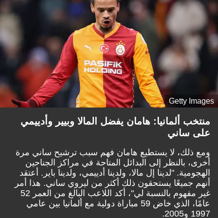
Getty Images
منتخب ألمانيا: هامان يفضل المالا وبيير وأدييمي
على ساني
ومع ذلك، لا يستطيع هامان فهم سبب ترشيح ساني مرة
أخرى، بالنظر إلى البدائل المتاحة في مراكز الجناحين
الهجومية. "لدينا إل مالا، ولدينا أدييمي، ولدينا باير. أعتقد
أنهم جميعًا يستحقون ذلك أكثر من ليروي ساني. هذا أمر
غير مفهوم بالنسبة لي"، أكد اللاعب البالغ من العمر 52
عامًا، الذي خاض 59 مباراة دولية مع ألمانيا بين عامي
1997 و2005.