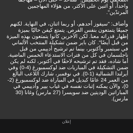
واحداً، أو اثنين على الأكثر، من هؤلاء المهاجمين
المرتدّين".
وأضاف: "سيفوز أحدهم، أو ربما اثنان، في النهاية. لكنهم
جميعًا يتمتعون بنفس الفرص. يتمتع كيفن حاليًا بميزة
إظهار قدراته معنا. لكن الآخرين كانوا يتمتعون بهذه الميزة
من قبل أيضًا". كان باير ضمن تشكيلة المنتخب الألماني
في سبتمبر وأكتوبر، بينما تم ترشيح أدييمي من قبل
ناجلسمان في كل من فترات الاستدعاء الخمس الماضية.
أما شاده، فقد تم ترشيحه لاحقًا في أكتوبر، لكنه لم يكن
ضمن التشكيلة في المباريات ضد لوكسمبورغ (4-0) وفي
أيرلندا الشمالية (1-0). في نوفمبر، شارك اللاعب البالغ
من العمر 24 عامًا كبديل في المباراة ضد لوكسمبورغ (2-
0)، والآن يمكنه إثبات نفسه في غياب بيير وأدييمي في
المباراتين الوديتين ضد سويسرا (27 مارس) وغانا (30
مارس).