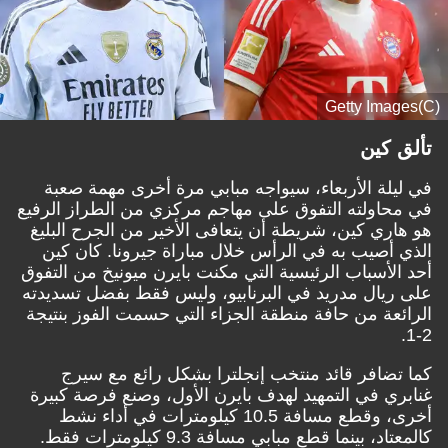
(C)Getty Images
تألق كين
في ليلة الأربعاء، سيواجه مبابي مرة أخرى مهمة صعبة
في محاولته التفوق على مهاجم مركزي من الطراز الرفيع
هو هاري كين، شريطة أن يتعافى الأخير من الجرح البليغ
الذي أصيب به في الرأس خلال مباراة جيرونا. كان كين
أحد الأسباب الرئيسية التي مكنت بايرن ميونيخ من التفوق
على ريال مدريد في البرنابيو، وليس فقط بفضل تسديدته
الرائعة من حافة منطقة الجزاء التي حسمت الفوز بنتيجة
2-1.
كما تضافر قائد منتخب إنجلترا بشكل رائع مع سيرج
غنابري في التمهيد لهدف بايرن الأول، وصنع فرصة كبيرة
أخرى، وقطع مسافة 10.5 كيلومترات في أداء نشط
كالمعتاد، بينما قطع مبابي مسافة 9.3 كيلومترات فقط.