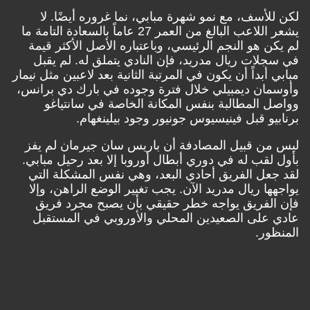
لكن للأسف، مع نمو شهرة مبابي، نما غروره أيضًا. لا
يشعر اللاعب البالغ من العمر 27 عاماً بالسعادة التامة ما
لم يكن هو النجم الرئيسي، وباعتباره الأصل الأكثر قيمة
في سجلات ريال مدريد، فإن النادي يتملق له. لم يقبل
مبابي أبداً أن يكون في المرتبة الثانية بعد لاعبين مثل نيمار
وأوسمان ديمبيلي خلال فترة وجوده في بارك دي برانس،
وواصل المطالبة بنفس المكانة الخاصة في سانتياغو
برنابيو قبل فينيسيوس جونيور وجود بيلينغهام.
ليس من قبيل المصادفة أن باريس سان جيرمان لم يفز
بأول لقب له في دوري أبطال أوروبا إلا بعد رحيل مبابي.
لقد جعل الفريق أحادي البعد، وهي نفس المشكلة التي
يواجهها ريال مدريد الآن. يجب تغيير الوضع الراهن، وإلا
فإن الفريق يواجه خطر حقيقي بأن يصبح مجرد فريق
عادي على الصعيدين المحلي والأوروبي في المستقبل
المنظور.