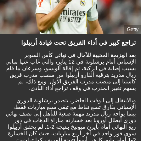
Getty
تراجع كبير في أداء الفريق تحت قيادة أربيلوا
بعد الهزيمة المخيبة للآمال في نهائي كأس السوبر
الإسباني أمام برشلونة في 12 يناير، والتي غاب عنها مبابي
بسبب إصابة في الركبة، تم إقالة ألونسو، وسرعان ما قام
ريال مدريد بترقية ألفارو أربيلوا من منصب مدرب فريق
كاستيا إلى منصب مدرب الفريق الأول. ومع ذلك، لم
يسهم تغيير المدرب في وقف تراجع أداء النادي.
وبالانتقال إلى الوقت الحاضر، يتصدر برشلونة الدوري
الإسباني بفارق تسع نقاط مع تبقي سبع مباريات فقط،
بينما يواجه ريال مدريد مهمة صعبة للتأهل إلى نصف نهائي
دوري أبطال أوروبا بعد خسارته مباراة الذهاب في دور
ربع النهائي أمام بايرن ميونيخ بنتيجة 2-1. لم يحقق أربيلوا
سوى فوز واحد في آخر أربع مباريات، حيث كان الخسارة
2-1 أمام مايوركا هي أسوأ نتيجة للفريق، كما تراجعت