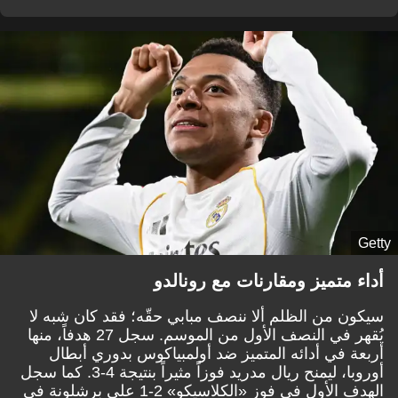
Getty
أداء متميز ومقارنات مع رونالدو
سيكون من الظلم ألا ننصف مبابي حقّه؛ فقد كان شبه لا
يُقهر في النصف الأول من الموسم. سجل 27 هدفاً، منها
أربعة في أدائه المتميز ضد أولمبياكوس بدوري أبطال
أوروبا، ليمنح ريال مدريد فوزاً مثيراً بنتيجة 4-3. كما سجل
الهدف الأول في فوز «الكلاسيكو» 2-1 على برشلونة في