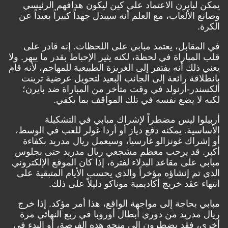
يمكن لبايرن الاعتماد على كين ليكون هدافهم الرئيسي
وصانع الألعاب، مع العلم أنه سيبذل جهداً كبيراً بعيداً عن
الكرة.
في المقابل، يعتمد مبابي على اللحظات. إنه قادر على
قلب المباراة في لحظة، لكنه يثير الإحباط بقدر ما يبهر. ولا
يعني ذلك أنه يفتقر إلى الغريزة الطبيعية للمهاجم، لأنه قام
بانطلاقة رائعة إلى الجانب البعيد لتحويل عرضية ترينت
ألكسندر-أرنولد في وقت متأخر من المباراة ضد بايرن؛
لكنه لا يضع نفسه في تلك المواقف بما يكفي.
أربيلوا ليس مضطراً لإشراك مبابي في التشكيلة
الأساسية. يمكنه دفع دياز أو أردا غولر للعب في الوسط،
أو إشراك غونزالو غارسيا، وسيعمل ريال مدريد بكفاءة
أكبر. قد يرحب معظم مشجعي ريال مدريد حتى بجلوس
مبابي على مقاعد البدلاء لفترة، إذا كان
الموقع الإلكتروني
الذي تم إنشاؤه مؤخراً والذي يحسب الأيام المتبقية على
انتهاء عقد خريج أكاديمية موناكو دليلاً على ذلك.
مبابي بحاجة إلى مواجهة الواقع، هذا أمر مؤكد. إذا خرج
ريال مدريد من دوري أبطال أوروبا في ربع النهائي مرة
أخرى، فقد يضطرون إلى منحه هذه الفرصة، أو البدء في