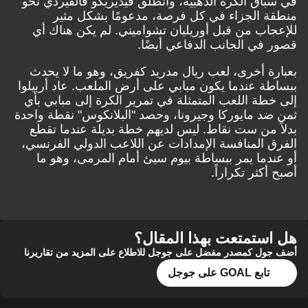
في سباق الكرة الذهبية، وانطلق فيديريكو فالفيردي نحو
منطقة الجزاء في كل فرصة، مدعومًا بشكل مثير
للإعجاب من قبل أوريليان تشواميني. لم يكن هناك أي
قصور في الجانب الدفاعي أيضًا.
بعبارة أخرى، لعب ريال مدريد كفريق، وهو ما لا يحدث
ببساطة عندما يكون مبابي على أرض الملعب. عاد أربيلوا
إلى خطة اللعب المتمثلة في تمرير الكرة إلى مبابي بأي
ثمن ضد مايوركا وجيرونا، وحصد "البلانكوس" نقطة واحدة
بدلاً من ست نقاط. ليس لديهم خطة بديلة عندما تقطع
الفرق المنافسة الإمدادات عن اللاعب الدولي الفرنسي،
أو عندما يمر ببساطة بيوم سيئ أمام المرمى، وهو ما
أصبح أكثر تكراراً.
هل استمتعت بهذا المقال؟
أضف جول كمصدر مفضل على جوجل للاطلاع على المزيد من تقاريرنا
تابع GOAL على جوجل