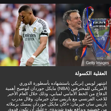
Getty Images
العقلية الكسولة
اشتهر لويس إنريكي باستشهاده بأسطورة الدوري
الأمريكي للمحترفين (NBA) مايكل جوردان لتوضيح أهمية
الدفاع من الخط الأمامي لمبابي، وذلك خلال العام الأخير
للاعب الفرنسي مع باريس سان جيرمان. وقال مدرب
باريس سان جيرمان: «كان مايكل جوردان يمسك بزملائه
من خصيتيه ويدافع بقوة شديدة». «عليك أن تكون قدوة،