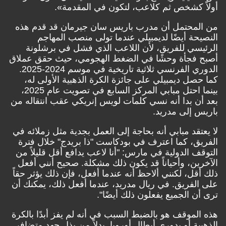
أولاً كشخص ثم كلاعب، لتكون في المقدمة».
من المحتمل أن مدرب باريس سان جيرمان قد قدم هذه
النصيحة أيضًا لديمبيلي عندما تولى منصب المهاجم
الرئيسي للفريق، لأن اللاعب الذي فشل في برشلونة
أصبح فجأة وحشًا في الضغط الهجومي، حيث حقق عملاق
الدوري الفرنسي ثلاثية تاريخية في موسم 2024-2025.
كما حصل ديمبيلي على جائزة الكرة الذهبية الأولى له،
بينما احتل مبابي المركز السابع في تصويت عام 2025،
بعد أن بدا أنه نسي كلمات لويس إنريكي عقب انتقاله من
باريس إلى مدريد.
لا يعتقد مبابي أنه بحاجة إلى العمل بجدية مثل زملائه في
الفريق، كما اعترف في بودكاست
"ذا بريدج
" خلال فترة
التوقف الدولية في مارس: "أنا لاعب يدافع أقل قليلاً من
الآخرين، وأحياناً قد يكون ذلك مشكلة. صحيح أنني أفعل
ذلك أقل، لكنني ألاحظ أنه عندما أفعل، فإن ذلك يؤثر حقاً
على الفريق. في ريال مدريد، عندما أفعل ذلك، يمكنك أن
ترى أن الجميع يفعلون ذلك أيضًا".
هذه الموقف هو بالضبط السبب في أنه لم يفز أبدًا بالكرة
الذهبية أو بدوري أبطال أوروبا. بدلاً من بذل جهد متضافر