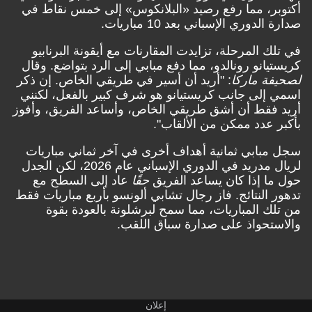
أكتوبر، مما رفع رصيد «البلانكوس» إلى خمس نقاط في
صدارة الدوري الإسباني بعد 10 مباريات.
في تلك المرحلة، تزايدت المقارنات مع أيقونة البرنابيو
كريستيانو رونالدو، مما دفع مبابي إلى الرد بتواضع. وقال
لصحيفة ماركا
: "أريد أن أسير في طريقي الخاص. إن ذكر
اسمي إلى جانب كريستيانو هو شرف كبير بالفعل، لكنني
أريد فقط أن أشق طريقي الخاص، وأساعد الفريق، وأفوز
بأكبر عدد ممكن من الألقاب".
سجل مبابي ثمانية أهداف أخرى في آخر ثماني مباريات
لريال مدريد في الدوري الإسباني عام 2026، لكن الجدل
حول ما إذا كان يساعد الفريق
حقًا
عاد إلى السطح مع
تدهور النتائج. فاز رجال تشابي ألونسو بأربع مباريات فقط
من تلك المباريات، مما سمح لبرشلونة بالعودة بقوة
والاستحواذ على صدارة سباق اللقب.
إعلان