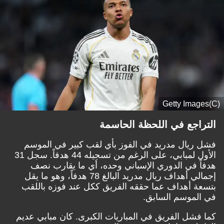
(C)Getty Images
التراجع في اللحظة الحاسمة
فشل ريال مدريد في الفوز بأي لقب كبير في الموسم
الأول لمبابي، على الرغم من تسجيله 44 هدفاً. سجل 31
هدفاً في الدوري الإسباني وحده، أي ما يقارب نصف
إجمالي أهداف ريال مدريد البالغ 78 هدفاً، وهو ما يقل
بتسعة أهداف عما حققه الفريق ككل عند فوزه باللقب
في الموسم السابق.
كما فشل الفريق في المباريات الكبرى. كان مبابي عديم