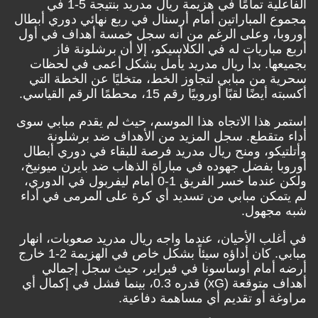
الفاعلية تمامًا في هزيمة ريال مدريد بنتيجة 5-1 في
مجموع المباراتين أمام أرسنال في ربع نهائي دوري أبطال
أوروبا، وعلى الرغم من أنه سجل خمسة أهداف في أول
أربع مباريات له في الكلاسيكو، إلا أن برشلونة فاز
بجميعها. بدأ ريال مدريد يأمل بشكل أعمى في لحظات
سحرية من مبابي لتجاوز الخط، متخليًا عن الخطة التي
أكسبته أيضًا لقبًا أوروبيًا رقم 15، محطمًا الرقم القياسي.
استمر هذا الاتجاه هذا الموسم، حيث لم يقدم مبابي سوى
أداء متقطع. سجل المزيد من الأهداف ضد برشلونة
وأتلتيكو، ومنح ريال مدريد فرصة للبقاء في دوري أبطال
أوروبا بفضل جهوده في مباراة الذهاب ضد بايرن ميونيخ،
ولكن عندما خسر الفريق 1-0 أمام ليفربول في الدوري،
لم يتمكن مبابي من تسديد أي كرة على المرمى في أداء
شبه مجهول.
في أغلب الأحيان، عندما واجه ريال مدريد صعوبات، انهار
مبابي. كان أداؤه سيئاً بشكل خاص في الهزيمة 2-1 خارج
أرضه أمام أوساسونا في فبراير، حيث سجل إجمالي
أهداف متوقعة (xG) قدره 0.3، بينما فشل في إكمال أي
مراوغة أو تقديم أي مساهمة دفاعية.