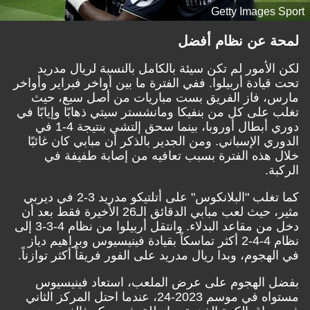
Getty Images Sport
لمحة عن نظام أفضل
لكن الأمور لم تكن سيئة بالكامل بالنسبة لريال مدريد
تحت قيادة أربيلوا. ففي الفترة ما بين أواخر فبراير وأواخر
مارس، فاز الفريق بست مباريات من أصل سبع، حيث
تغلب على كل من بنفيكا ومانشستر سيتي ذهابًا وإيابًا في
دوري أبطال أوروبا، بينما سحق إلتشي بنتيجة 4-1 في
الدوري الإسباني. ومن الجدير بالذكر أن مبابي كان غائبًا
خلال هذه الفترة بسبب تعافيه من إصابة طفيفة في
الركبة.
كما تغلب "البلانكوس" على أتلتيكو مدريد 3-2 في ديربي
مثير، حيث لعب مبابي الدقائق الـ26 الأخيرة فقط بعد أن
دخل من مقاعد البدلاء. وانتقل أربيلوا من نظام 4-3-3 إلى
نظام 4-4-2 أكثر تماسكاً بقيادة فينيسيوس وبراهيم دياز
في الهجوم، وبدا ريال مدريد على الفور فريقاً أكثر توازناً.
بفضل الهجوم على عرض الملعب، استعاد فينيسيوس
مستواه في موسم 2023-24، عندما احتل المركز الثاني