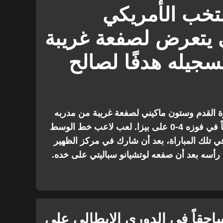
يوفنتوس ضد بيسا
نتخب الأمريكي
 يتعرض لصفعة غريبة
سجيله هدفًا لصالح
 القدم وستون ماكيني لصفعة غريبة من مدربه
بعد أن شاهد يوفنتوس يسجل هدفاً في فوزه 4-0 على بيزا. لعب لاعب خط الوسط
9 دقيقة كاملة في تلك المباراة، بعد أن شارك في مركز الظهير
 رأسه بعد أن صفعه لوتشيانو سباليتي على خده.
احقاً في الدوري الإيطالي على