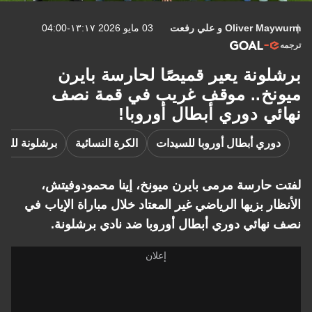
Oliver Maywurm
و
علي رفعت
03 مايو 2026 ١٣:١٧-04:00
ترجمه
برشلونة يعير قميصًا لحارسة بايرن
ميونخ.. موقف غريب في قمة نصف
نهائي دوري أبطال أوروبا!
دوري أبطال أوروبا للسيدات
الكرة النسائية
برشلونة للسي
لفتت حارسة مرمى بايرن ميونخ، إينا محمودوفيتش،
الأنظار بزيها الرياضي غير المعتاد خلال مباراة الإياب في
نصف نهائي دوري أبطال أوروبا ضد نادي برشلونة.