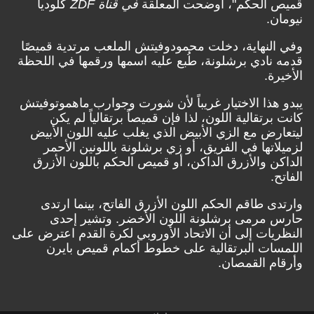
قميص الحكم"، أوضحت المعلقة
في قناة ZDF
كلوديا
نيومان.
وفي النهاية، دخلت محمودوفيتش الملعب مرتدية قميصًا
قدمه نادي برشلونة، طُبع عليه اسمها ورقمها في اللحظة
الأخيرة.
يبدو هذا الاختيار غريباً لأن شورت وجوارب ماهموتوفيتش
كانت برتقالية اللون، لذا فإن قميصاً برتقالياً لم يكن
ليتعارض مع الزي الأبيض الذي يغلب عليه اللون الأبيض
لزميلاتها في الفريق، أو زي برشلونة باللونين الأحمر
الداكن والأزرق الداكن، أو قميص الحكم باللون الأزرق
الفاتح.
وارتدى طاقم الحكم اللون الأزرق الفاتح، بينما ارتدى
حارس مرمى برشلونة اللون الأخضر. وتشير إحدى
النظريات إلى أن الاتحاد الأوروبي لكرة القدم اعترض على
اللمسات البرتقالية على خطوط أكمام قميص بايرن
وأرقام القمصان.