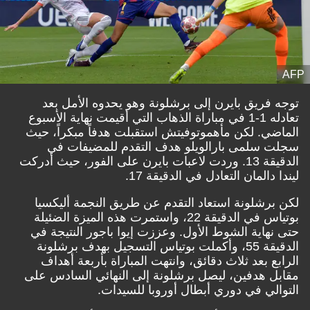
AFP
توجه فريق بايرن إلى برشلونة وهو يحدوه الأمل بعد
تعادله 1-1 في مباراة الذهاب التي أقيمت نهاية الأسبوع
الماضي. لكن مأهموتوفيتش استقبلت هدفاً مبكراً، حيث
سجلت سلمى بارالويلو هدف التقدم للمضيفات في
الدقيقة 13. وردت لاعبات بايرن على الفور، حيث أدركت
ليندا دالمان التعادل في الدقيقة 17.
لكن برشلونة استعاد التقدم عن طريق النجمة أليكسيا
بوتياس في الدقيقة 22، واستمرت هذه الميزة الضئيلة
حتى نهاية الشوط الأول. وعززت إيوا باجور النتيجة في
الدقيقة 55، وأكملت بوتياس التسجيل بهدف برشلونة
الرابع بعد ثلاث دقائق، وانتهت المباراة بأربعة أهداف
مقابل هدفين، ليصل برشلونة إلى النهائي السادس على
التوالي في دوري أبطال أوروبا للسيدات.