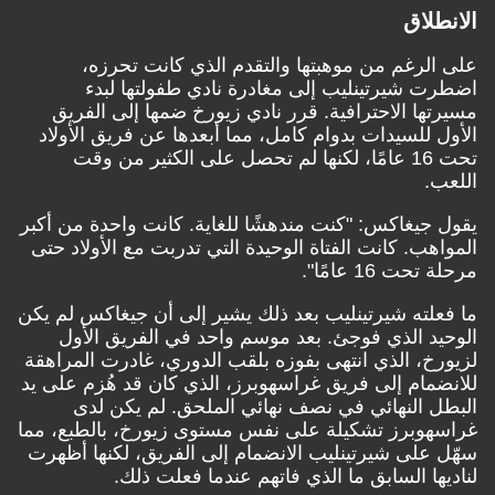
الانطلاق
على الرغم من موهبتها والتقدم الذي كانت تحرزه،
اضطرت شيرتينليب إلى مغادرة نادي طفولتها لبدء
مسيرتها الاحترافية. قرر نادي زيورخ ضمها إلى الفريق
الأول للسيدات بدوام كامل، مما أبعدها عن فريق الأولاد
تحت 16 عامًا، لكنها لم تحصل على الكثير من وقت
اللعب.
يقول جيغاكس: "كنت مندهشًا للغاية. كانت واحدة من أكبر
المواهب. كانت الفتاة الوحيدة التي تدربت مع الأولاد حتى
مرحلة تحت 16 عامًا".
ما فعلته شيرتينليب بعد ذلك يشير إلى أن جيغاكس لم يكن
الوحيد الذي فوجئ. بعد موسم واحد في الفريق الأول
لزيورخ، الذي انتهى بفوزه بلقب الدوري، غادرت المراهقة
للانضمام إلى فريق غراسهوبرز، الذي كان قد هُزم على يد
البطل النهائي في نصف نهائي الملحق. لم يكن لدى
غراسهوبرز تشكيلة على نفس مستوى زيورخ، بالطبع، مما
سهّل على شيرتينليب الانضمام إلى الفريق، لكنها أظهرت
لناديها السابق ما الذي فاتهم عندما فعلت ذلك.