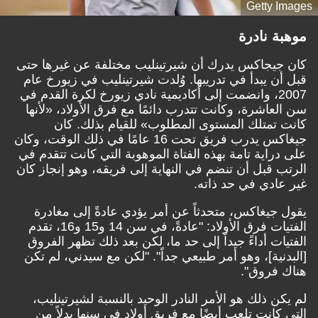
Getty Images
موهبة نادرة
كان جيجاكس يدرك أن شيرتينليب مختلفة عن غيرها حتى
قبل أن يبدأ في تدريبها. وُلدت شيرتينليب في زيورخ عام
2007، وانضمت إلى أكاديمية نادي زيورخ لكرة القدم في
سن العاشرة، وكانت تتدرب دائمًا مع فرق الأولاد، «لأنها
كانت تمتلك المستوى المطلوب» للقيام بذلك. كان
جيغاكس يدرب فريق تحت 16 عامًا في ذلك الوقت، وكان
على دراية تامة بهذه الفتاة الموهوبة التي كانت تتقدم في
الرتب قبل أن تنضم في النهاية إلى فريقه، وهو إنجاز كان
غير عادي في حد ذاته.
يقول جيغاكس، متحدثاً عن أمر يؤدي عادةً إلى مغادرة
الفتيات فرق الأولاد: "عادةً، في سن 14 و15 و16، تقدم
الفتيات أداءً جيداً إلى حد ما، لكن بعد ذلك تظهر الفروق
[البدنية]، وهو أمر طبيعي جداً". "لكن مع سيدني، لم تكن
هناك فروق".
لم يكن ذلك هو الأمر النادر الوحيد بالنسبة لشيرتينليب،
التي كانت تلعب أيضًا مع فريق أولاد في سنها بدلاً من