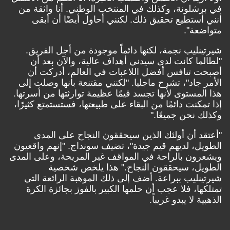
في برشلونة، وكذلك في المنتخب الوطني. أنا واثقة من
أنني أستطيع تحقيق ذلك. لكنني أحاول أيضًا أن أبقى
متواضعة".
شيرتينليب نجمة، لكنها دائماً موجودة من أجل الفريق.
"لطالما كانت لدى سيدني أهداف عالية، والآن بعد أن
أصبحت تنافس أفضل اللاعبات في العالم، أدركت أن
الأمر جاد"، تشرح ماجليا. "لكنني مقتنعة بأنها وصلت إلى
هذا المستوى لأنها تجسد قيمًا عظيمة توارثتها من أسرتها.
إذا تمكنت دائمًا من البقاء على طبيعتها، فستستمتع كثيرًا،
وكذلك نحن جميعًا."
"أعتقد أن أولئك الذين سيحققون النجاح على المدى
الطويل، لديهم قيم جيدة"، تضيف سونداج. "إنهم واقعيون
ويشعرون بالراحة في المواقف غير المريحة، وعلى المدى
الطويل، سيحققون النجاح." هذا يلخص شخصية
شيرتينليب ببراعة. أضف إلى ذلك الموهبة الرائعة التي
تمتلكها، فلا عجب أن حلمها الكبير بالفوز بجائزة الكرة
الذهبية لا يبدو غريباً.