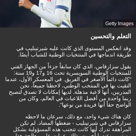
Getty Images
التعلم والتحسين
وقد انعكس المستوى الذي كانت عليه شيرتينليب في
طريقة اندماجها في المنتخبات الوطنية للشباب أيضًا.
يقول سزارفاس، الذي كان سابقاً جزءاً من الجهاز الفني
للمنتخبات الوطنية السويسرية تحت 16 و17 و19 سنة:
"كانت دائماً الأصغر في الفريق. في المعسكر الأول، عندما
التقيت بها في المنتخب الوطني، لاحظنا جميعاً، نحن
المدربين، أنها لاعبة مذهلة. لديها إمكانات لا تصدق لتصبح
ربما واحدة من أفضل اللاعبات في العالم، وكان من
الواضح حقاً أنها فريدة من نوعها".
كان هناك شيء واحد، مع ذلك، سرعان ما لاحظه
سزارفاس في شيرتينليب - ضغطها المضاد. لم تكن
المراهقة تدرك أنها كانت تتجنب هذه المسؤولية بشكل
مستمر، وعندما أُخبرت بذلك، عملت على معالجة هذا