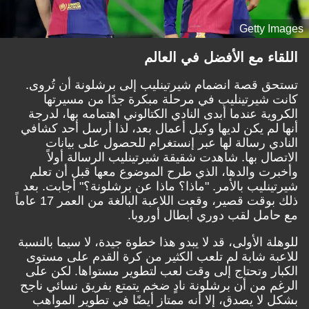
Getty Images
اللقاء مع الأفضل في العالم
تستحق قصة انضمام شيرتينليب إلى برشلونة أن تُروى.
كانت شيرتينليب في مرحلة مبكرة جدًا من مسيرتها
الكروية عندما أبدى النادي الكتالوني اهتمامه بها، لدرجة
أنها لم يكن لديها وكيل أعمال بعد، لذا أرسل أحد كشافي
النادي رسالة لها عبر إنستغرام للحصول على بيانات
الاتصال بها. شاهدت شقيقة شيرتينليب الرسالة أولاً
وأخبرت والدها، الذي طرح الموضوع معها قبل أن تعلم
شيرتينليب بالأمر. "ماذا؟ ماذا عن برشلونة؟" أجابت. بعد
ذلك بوقت قصير، وقعت اللاعبة البالغة من العمر 17 عاماً
مع حامل لقب دوري أبطال أوروبا.
للوهلة الأولى، قد لا يبدو هذا خطوة جيدة، لا سيما بالنسبة
للاعبة شابة لم تلعب الكثير من كرة القدم على مستوى
الكبار وتحتاج إلى وقت لعب لتطوير مستواها. لكن على
الرغم من أن برشلونة نادٍ ضخم يتمتع بفريق نسائي ناجح
بشكل لا يصدق، إلا أنه ممتاز أيضًا في تطوير المواهب