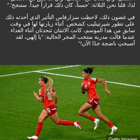
لذا، قلنا نحن الثلاثة: 'حسناً، كان ذلك قراراً جيداً. ستنجح'."
في غضون ذلك، لاحظت سزارفاس التأثير الذي أحدثه ذلك
على تطور شيرتينليب كشخص. أثناء زيارتها لها في وقت
سابق من هذا الموسم، كانت الاثنتان تتحدثان أثناء الغداء
عندما قالت مدربة منتخب المجر الحالية: "يا إلهي، لقد
أصبحتِ ناضجة جدًا الآن!"
Getty Images