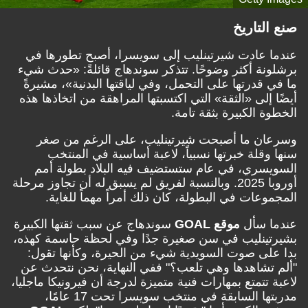
صنع التاريخ
عندما عادت شيرتينليب إلى سويسرا، أصبح تطورها في
برشلونة أكثر وضوحًا. تتذكر سوندهاج قائلةً: «حدث شيء
ما في قدرتها على التحمل، وفي لياقتها البدنية»، مشيرةً
أيضًا إلى «الثقة» التي اكتسبتها المراهقة من اتخاذها هذه
الخطوة الكبيرة بثقة تامة.
وسرعان ما أصبحت شيرتينليب، على الرغم من صغر
سنها وقلة خبرتها نسبياً، لاعبة أساسية في المنتخب
السويسري، في عام ستستضيف فيه البلاد بطولة أمم
أوروبا 2025. وبالنسبة لفريق لم يسبق له أن تجاوز مرحلة
المجموعات في البطولة، كان ذلك أمراً مهماً للغاية.
عندما سأل
موقع GOAL
سوندهاج عن سبب ثقتها الكبيرة
بشيرتينليب في سن صغيرة جدًا وفي لحظة حاسمة كهذه،
بدا على صوت السويدية شيء من الحيرة، وكأنها تقول:
"ألم تشاهدها وهي تلعب؟" ففي النهاية، نحن نتحدث عن
لاعبة تتمتع بمهارات فنية متميزة لدرجة أن فيرونيكا ماجليا،
مدربتها السابقة في منتخب سويسرا تحت 17 عامًا،