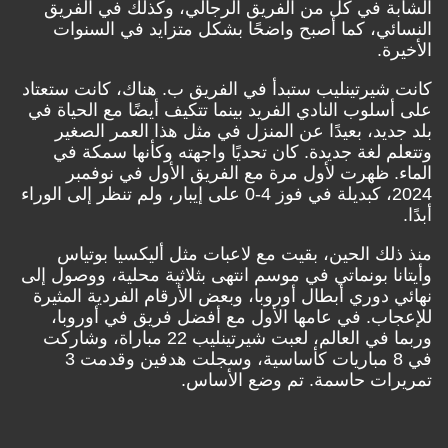
الشابة في كل من الفريق الرجالي، وكذلك في الفريق
النسائي، كما أصبح واضحًا بشكل متزايد في السنوات
الأخيرة.
كانت شيرتينليب ستبدأ في الفريق ب. هناك، كانت ستعتاد
على أسلوب النادي الفريد بينما تتكيف أيضًا مع الحياة في
بلد جديد، بعيدًا عن المنزل في مثل هذا العمر الصغير
وتتعلم لغة جديدة. كان تحديًا واجهته وكأنها سمكة في
الماء. ظهرت لأول مرة مع الفريق الأول في نوفمبر
2024، كبديلة في فوز 4-0 على إيبار، ولم تنظر إلى الوراء
أبدًا.
منذ ذلك الحين، بقيت مع لاعبات مثل أليكسيا بوتياس
وأيتانا بونماتي في موسم انتهى بثلاثية محلية، ووصول إلى
نهائي دوري أبطال أوروبا، وبعض الأرقام الفردية المثيرة
للإعجاب. في عامها الأول مع أفضل فريق في أوروبا،
وربما في العالم، لعبت شيرتينليب 22 مباراة، وشاركت
في 8 مباريات كأساسية، وسجلت هدفين وقدمت 3
تمريرات حاسمة. تم وضع الأساس.