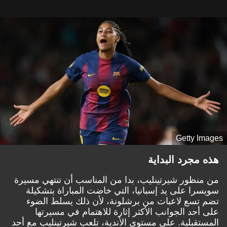
Getty Images
هذه مجرد البداية
من منظور شيرتينليب، بدا من المناسب أن تنتهي مسيرة
سويسرا على يد إسبانيا، التي خاضت المباراة بتشكيلة
تضم تسع لاعبات من برشلونة، لأن ذلك يسلط الضوء
على أحد الجوانب الأكثر إثارة للاهتمام في مسيرتها
المستقبلية. على مستوى الأندية، تلعب شيرتينليب مع أحد