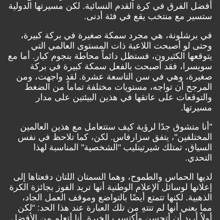
أفضل الفرق في كرة القدم النسائية. لكن مسيرتها الدولية
ستسير مع منتخب يقع في فئة أدنى.
في برشلونة، هي مجرد سمكة صغيرة في بركة كبيرة،
وحتى لو أصبحت اللاعبة ذات المستوى العالمي التي
يتوقعها الكثيرون، فستظل دائماً محاطة بنجوم كبار. أما مع
سويسرا، فقد أصبحت بالفعل سمكة كبيرة في بركة
صغيرة، وهي في سن التاسعة عشرة. لقد واجهت، ومن
المرجح أن تواجه، مستويات مختلفة تماماً من الضغط
والتوقعات على عاتقها في هذين البيئتين على مدار
مسيرتها.
"أنا متشوق جدًا لرؤية كيف ستتعامل مع هذين العالمين
المختلفين"، يتفق سزارفاس. لكن، كما تلاحظ في نفس
السياق، تمتلك شيرتينليب "الشخصية" المناسبة لهذا
التحدي.
لديها الحماس والطموح، وهما السمتان اللتان دفعتاها إلى
إعلانها لوسائل الإعلام الوطنية أنها تريد الفوز بجائزة الكرة
الذهبية. لكنها تتمتع أيضًا بالتواضع وموقف العمل الجاد،
مما يعني أنها لم تنتهِ من تلك العبارة عند هذا الحد: "لكن
أولاً أريد أن أتحسن وأكتسب الخبرة. أنا أتعلم من الأفضل