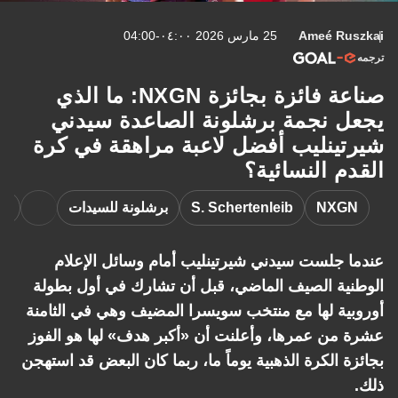
Ameé Ruszkai
25 مارس 2026 ٠٤:٠٠-04:00
ترجمه
صناعة فائزة بجائزة NXGN: ما الذي
يجعل نجمة برشلونة الصاعدة سيدني
شيرتينليب أفضل لاعبة مراهقة في كرة
القدم النسائية؟
NXGN
S. Schertenleib
برشلونة للسيدات
سو
عندما جلست سيدني شيرتينليب أمام وسائل الإعلام
الوطنية الصيف الماضي، قبل أن تشارك في أول بطولة
أوروبية لها مع منتخب سويسرا المضيف وهي في الثامنة
عشرة من عمرها، وأعلنت أن «أكبر هدف» لها هو الفوز
بجائزة الكرة الذهبية يوماً ما، ربما كان البعض قد استهجن
ذلك.