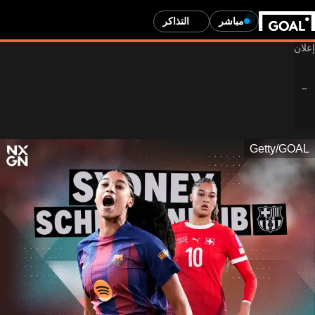
مباشر
التذاكر
Getty/GOAL