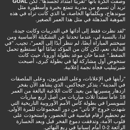
وصفت الكرة بأنها "تقريبًا امتداد لجسدها". لكن
GOAL
تريد أن تسمع من مدربة تتمتع بخبرة وأسطورة مثل
سوندهاج، وبكلماتها الخاصة، ما الذي كانت تراه في هذه
الموهبة المذهلة في مثل هذا العمر الصغير.
"لقد نظرت فقط إلى أدائها في التدريبات وكانت جيدة،
لذا، بالنسبة لي، عندما تحدثنا عن التشكيلة الأساسية ومن
سيختتم المباراة أيضًا، لم ننظر أبدًا إلى العمر"، تجيب. "في
البداية، نعم، لكن كان من المؤكد تمامًا أنها تستطيع تحمل
الضغط." عندما حان موعد بطولة أوروبا، حيث كانت
ستخوض أول مشاركة لها في بطولة كبرى، أصبحت
شيرتينليب فجأة نجمة إعلانية.
"رأيتها في الإعلانات، وعلى التلفزيون، وعلى الملصقات
في المدينة"، يتذكر جيجاكس، الذي يشاهد الآن بفخر
ازدهار مسيرتها من بعيد. كانت اللاعبة البالغة من العمر
18 عاماً ستبدأ ثلاث مباريات من أصل أربع مباريات
لسويسرا في بطولة كأس الأمم الأوروبية التاريخية التي
شهدت خروج "لا ناتي" من دور المجموعات للمرة الأولى.
تم تحطيم أرقام قياسية في الحضور، واستحوذت على
قلوب الأمة، وتدفقت دموع الفخر قبل وبعد الخسارة
الرائعة 2-0 أمام إسبانيا في ربع النهائي.