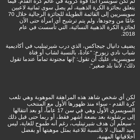
لم تكن سويسرا أبدًا قوة كروية في عالم كرة القدم. فيما
يتعلق بجائزة الكرة الذهبية، لم يصل سوى ثمانية لاعبين
سويسريين إلى القائمة الطويلة للجائزة الرجالية خلال 70
عامًا من وجودها، ولم يتم ترشيح أي امرأة حتى الآن
لجائزة الكرة الذهبية النسائية، التي تأسست في عام
2018.
يضيف دانيال جيجاكس، الذي درب شيرتينليب في أكاديمية
شباب نادي زيورخ: "عادةً، بالنسبة لشاب أو فتاة
سويسرية، عليك أن تقول: 'إنها مجنونة تماماً عندما تقول
ذلك'، لأننا بلد صغير".
لكن أي شخص شاهد هذه المراهقة الموهوبة وهي تلعب
كرة القدم - سواء منذ ظهورها الأول مع المنتخب
السويسري الأول وهي في سن 17 عاماً، أو بعد انتقالها
إلى برشلونة بعد بضعة أشهر فقط، أو ربما حتى قبل ذلك
- سيعلم أن هدف شيرتينليب، رغم أنه طموح للغاية، ليس
بعيد المنال، لا بالنسبة للاعبة بمثل موهبتها أو بفضل
أخلاقياتها المهنية.