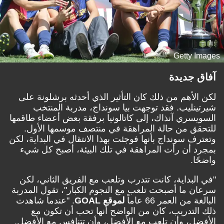
Getty Images
آفاق جديدة
لكن الأهم من ذلك كان التأثير الذي أحدثه برشلونة على
شيرتينليب. فقد توجهت بيا سونداج، مدربة المنتخب
السويسري آنذاك، إلى كاتالونيا برفقة بعض أعضاء طاقمها
للتحقق من حالة المراهقة في منتصف موسمها الأول.
وتعترف سونداج بأنها فوجئت بهذا الانتقال في البداية، لكن
بمجرد أن رأت المراهقة في تلك البيئة، أصبح كل شيء
واضحًا.
"في البداية، كانت تتدرب وتلعب مع الفريق الثاني، لكن
سرعان ما أصبحت تلعب مع النجوم الكبار"، تقول المدربة
البالغة من العمر 66 عاماً
لموقع GOAL
. "عندما شاهدت
ذلك التدريب، كان من الواضح أنها تحب أن تكون مع
الأفضل، وأن تلعب مع الأفضل، وأن تتنافس مع الأفضل.