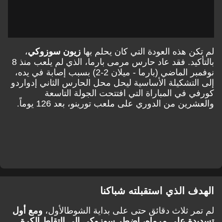
لم تكن هذه العودة التي كان يحلم بها
زيون سوزوكي
،
بالتأكيد. فقد عاد حارس مرمى بارما، الذي لم يلعب منذ 8
نوفمبر الماضي (بارما - ميلان 2-2) بسبب إصابة في يده،
إلى التشكيلة الأساسية ليحل محل الحارس الثاني إدواردو
كورفي في المباراة التي افتتحت الجولة التاسعة
والعشرين من الدوري على ملعب تورينو، بعد 126 يوماً.
الهدف الذي استقبلته شباكنا
لم تمر ثلاث دقائق حتى على بداية الشوط
الأول،
ومع أول
تسديدة على مرماه، اضطر سوزوكي إلى التقاط الكرة