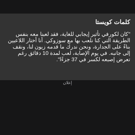
كلمات كويستا
"كان لكورفي تأثير إيجابي للغاية، فقد لعبنا معه بنفس
الطريقة التي كنا نلعب بها مع سوزوكي. أنا أختار اللاعبين
بناءً على الجدارة، ونحن ندرك ما قدمه زيون لنا، ونقف
إلى جانبه. في يوم الإصابة، لعب لمدة 10 دقائق رغم
تعرض إصبعه لكسر في 37 جزءًا".