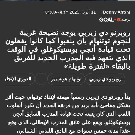
Donny Afroni
11 أبريل 2026 ٠٥:١٢-04:00
ترجمه
روبرتو دي زيربي يوجه نصيحة غريبة
لنجوم توتنهام بأن يلعبوا كما كانوا يفعلون
تحت قيادة أنجي بوستيكوغلو، في الوقت
الذي يتعهد فيه المدرب الجديد للفريق
بالبقاء «لفترة طويلة»
روبرتو دي زيربي
توتنهام هوتسبير
الدوري الإنجليزي
بدأ روبرتو دي زيربي رسمياً مهمته لإنقاذ توتنهام، حيث أقر
بشكل مفاجئ بأنه يريد من فريقه الجديد أن يكرر أسلوب
اللعب الذي كان يتبعه تحت قيادة المدرب السابق أنجي
بوستيكوغلو. ويقع على عاتق المدرب الإيطالي، الذي وقع
عقداً مدته خمس سنوات مع النادي اللندني الشمالي،