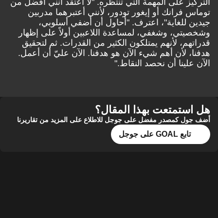
التركيز على المهمة التي تنتظره. "لا أعتقد أنني أفضل من
توماس فرانك أو إيغور تودور، لأنني أعتبرهما مدربين
جيدين للغاية"، اعترف. "أحاول أن أضفي أسلوبي،
وشخصيتي، وشغفي، لمساعدة اللاعبين أولاً على إظهار
قدراتهم، لأنهم يمتلكون الكثير من القدرات. ثم لتحقيق
هدفنا، لأن أهم شيء الآن هو هدفنا. الآن عليّ أن أعمل.
الآن علينا أن نحصد النقاط."
هل استمتعت بهذا المقال؟
أضف جول كمصدر مفضل على جوجل للاطلاع على المزيد من تقاريرنا
تابع GOAL على جوجل