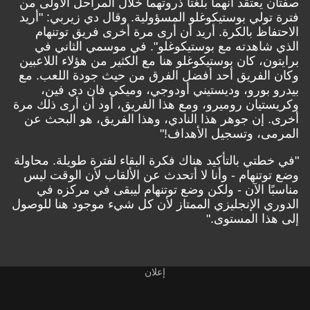
صفتان يعتقد أنهما بلغتا ذروتهما خلال المراحل الأولى من
فترة تولي بوستيكوغلو المسؤولية. وقال دي زيربي: "أريد
الاحتفاظ بالكرة. أريد أن أرى مرة أخرى فريق توتنهام
الذي شاهدته مع بوستيكوغلو". في موسمي الثاني في
برايتون، كان بوستيكوغلو هنا مع الكثير من هؤلاء اللاعبين
وكان الفريق أحد أفضل الفرق من حيث جودة اللعب. مع
بيدرو بورو، وديستيني أودوجي، وميكي فان دي فين،
وكريستيان روميرو، ومع هذا الفريق، أود أن أرى ذلك مرة
أخرى. إن جوهر هذا النادي، وهذا الفريق، هو البحث عن
المرمى، وتسجيل الأهداف!"
"في خطتي بالتأكيد هناك فكرة البقاء لفترة طويلة. محاولة
وضع توتنهام - وأنا لا أتحدث عن الألقاب لأن الوقت ليس
مناسبًا الآن - ولكن وضع توتنهام ليبقى في مركزه في
الدوري الإنجليزي الممتاز لأن كل شيء موجود هنا للوصول
إلى هذا المستوى."