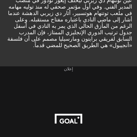
عين توتنهام دي زيربي ليخلف إيغور تودور في منصب
المدير الفني. وفي أول مؤتمر صحفي له منذ توليه مهامه
في ملعب توتنهام هوتسبير، أثار دي زيربي الدهشة عندما
أشار إلى ماضي النادي باعتباره مفتاح مستقبله. وعلى
الرغم من المأزق الحالي الذي يمر به النادي في أسفل
جدول ترتيب الدوري الإنجليزي الممتاز، فإن المدرب
السابق لفريقي برايتون ومارسيليا مصمم على أن فلسفة
«أنجيبول» هي الطريق الصحيح للمضي قدماً.
إعلان