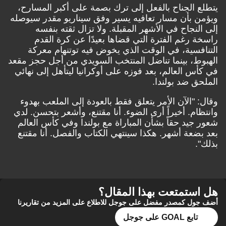
يتطلع الجناح بالفعل إلى ترك بصمة على أكبر المسارح،
ويؤمن بأن مسار تعافيه يسير وفق سيناريو مقدر سيوصله
إلى النجاح في الأشهر المقبلة. ولا تزال ثقته بنفسه
راسخة رغم الفترة التي قضاها بعيدًا عن كرة القدم
التنافسية، في الوقت الذي يخوض فيه توتنهام معركة
الهبوط، بينما تناضل المنتخب السويدي من أجل حجز مقعد
في كأس العالم، بعد فوزه على أوكرانيا ليتأهل إلى نهائي
الملحق ضد بولندا.
وقال: "الآن الأمر يتعلق فقط بالعودة إلى الملعب بهدوء
وانتظام. أخيراً أرى الضوء. أنا مقتنع، وأشعر بتحسن. لدي
شعور جيد حقاً بشأن المباراة مع بولندا وفي كأس العالم
بعد بضعة أشهر. هكذا سينتهي الكتاب والفصل. أنا مقتنع
بذلك".
هل استمتعت بهذا المقال؟
أضف جول كمصدر مفضل على جوجل للاطلاع على المزيد من تقاريرنا
تابع GOAL على جوجل