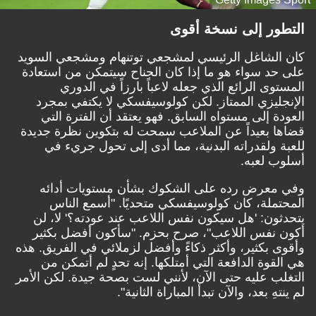
التطور إلى نسخة أقوى
كان الشاغل الرئيسي لمشجعي توتنهام ومشجعي السويد
على حد سواء هو ما إذا كان الجناح سيتمكن من استعادة
المستوى الرائع الذي جعله لاعباً بارزاً في الدوري
الإنجليزي الممتاز. لكن كولوسيفسكي لا يكتفي بمجرد
العودة إلى مستواه السابق. فهو يعتقد أن الفترة التي
قضاها بعيداً عن الملاعب سمحت له بتكوين نظرة جديدة
للعبة ولقدراته البدنية، مما أدى إلى تحول جريء في
أسلوب لعبه.
وفي معرض رده على الشكوك بشأن مستويات أدائه
المحتملة، كان كولوسيفسكي متحديًا. "أسمع الناس
يتحدثون: 'هل سيكون نفس اللاعب عند عودته؟' لا، لن
أكون نفس اللاعب"، صرح بحزم. "سأكون أفضل بكثير
وأقوى بكثير، وأكثر ذكاءً وأفضل لزملائي في الفريق. هذه
هي القوة الدافعة التي أمتلكها. إنه تحدٍ لم أتمكن من
التغلب عليه حتى الآن، لأنني لست بصحة جيدة. لكن الأمر
لم ينتهِ بعد، والآن تبدأ المباراة الثانية".