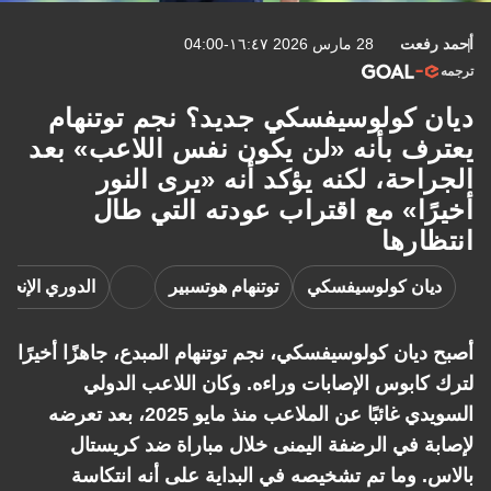
أحمد رفعت
28 مارس 2026 ١٦:٤٧-04:00
ترجمه
ديان كولوسيفسكي جديد؟ نجم توتنهام
يعترف بأنه «لن يكون نفس اللاعب» بعد
الجراحة، لكنه يؤكد أنه «يرى النور
أخيرًا» مع اقتراب عودته التي طال
انتظارها
ديان كولوسيفسكي
توتنهام هوتسبير
الدوري الإنجلي
أصبح ديان كولوسيفسكي، نجم توتنهام المبدع، جاهزًا أخيرًا
لترك كابوس الإصابات وراءه. وكان اللاعب الدولي
السويدي غائبًا عن الملاعب منذ مايو 2025، بعد تعرضه
لإصابة في الرضفة اليمنى خلال مباراة ضد كريستال
بالاس. وما تم تشخيصه في البداية على أنه انتكاسة