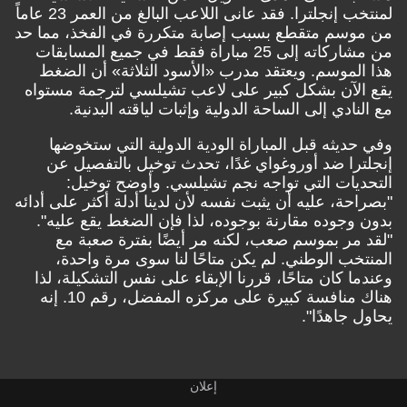
لمنتخب إنجلترا. فقد عانى اللاعب البالغ من العمر 23 عاماً
من موسم متقطع بسبب إصابة متكررة في الفخذ، مما حد
من مشاركاته إلى 25 مباراة فقط في جميع المسابقات
هذا الموسم. ويعتقد مدرب «الأسود الثلاثة» أن الضغط
يقع الآن بشكل كبير على لاعب تشيلسي لترجمة مستواه
مع النادي إلى الساحة الدولية وإثبات لياقته البدنية.
وفي حديثه قبل المباراة الودية الدولية التي ستخوضها
إنجلترا ضد أوروغواي غدًا، تحدث توخيل بالتفصيل عن
التحديات التي تواجه نجم تشيلسي. وأوضح توخيل:
"بصراحة، عليه أن يثبت نفسه لأن لدينا أدلة أكثر على أدائه
بدون وجوده مقارنة بوجوده، لذا فإن الضغط يقع عليه".
"لقد مر بموسم صعب، لكنه مر أيضًا بفترة صعبة مع
المنتخب الوطني. لم يكن متاحًا لنا سوى مرة واحدة،
وعندما كان متاحًا، قررنا الإبقاء على نفس التشكيلة، لذا
هناك منافسة كبيرة على مركزه المفضل، رقم 10. إنه
يحاول جاهدًا".
إعلان