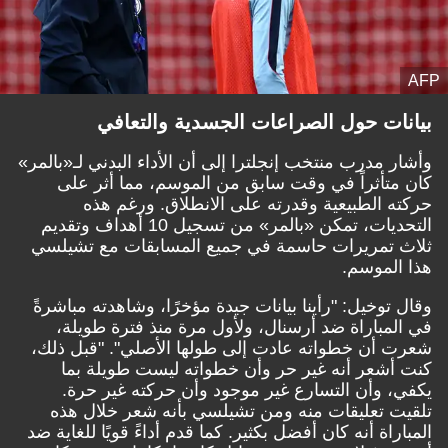
AFP
بيانات حول الصراعات الجسدية والتعافي
وأشار مدرب منتخب إنجلترا إلى أن الأداء البدني لـ«بالمر»
كان متأثراً في وقت سابق من الموسم، مما أثر على
حركته الطبيعية وقدرته على الانطلاق. ورغم هذه
التحديات، تمكن «بالمر» من تسجيل 10 أهداف وتقديم
ثلاث تمريرات حاسمة في جميع المسابقات مع تشيلسي
هذا الموسم.
وقال توخيل: "رأينا بيانات جيدة مؤخرًا، وشاهدته مباشرةً
في المباراة ضد أرسنال، ولأول مرة منذ فترة طويلة،
شعرت أن خطواته عادت إلى طولها الأصلي". "قبل ذلك،
كنت أشعر أنه غير حر وأن خطواته ليست طويلة بما
يكفي، وأن التسارع غير موجود وأن حركته غير حرة.
تلقيت تعليقات منه ومن تشيلسي بأنه شعر خلال هذه
المباراة أنه كان أفضل بكثير. كما قدم أداءً قويًا للغاية ضد