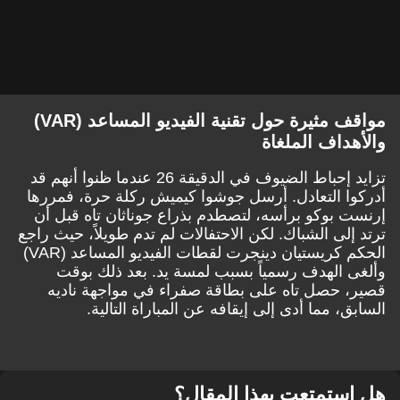
مواقف مثيرة حول تقنية الفيديو المساعد (VAR)
والأهداف الملغاة
تزايد إحباط الضيوف في الدقيقة 26 عندما ظنوا أنهم قد
أدركوا التعادل. أرسل جوشوا كيميش ركلة حرة، فمررها
إرنست بوكو برأسه، لتصطدم بذراع جوناثان تاه قبل أن
ترتد إلى الشباك. لكن الاحتفالات لم تدم طويلاً، حيث راجع
الحكم كريستيان دينجرت لقطات الفيديو المساعد (VAR)
وألغى الهدف رسمياً بسبب لمسة يد. بعد ذلك بوقت
قصير، حصل تاه على بطاقة صفراء في مواجهة ناديه
السابق، مما أدى إلى إيقافه عن المباراة التالية.
هل استمتعت بهذا المقال؟