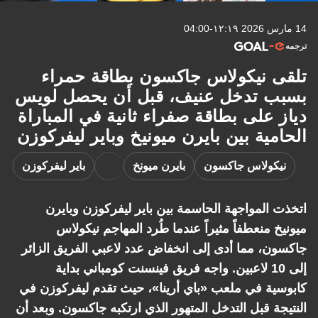
14 مارس 2026 ١٢:١٩-04:00
ترجمه
تلقى نيكولاس جاكسون بطاقة حمراء
بسبب تدخل عنيف، قبل أن يحصل لويس
دياز على بطاقة صفراء ثانية في المباراة
الحامية بين بايرن ميونيخ وباير ليفركوزن
نيكولاس جاكسون
بايرن ميونخ
باير ليفركوزن
اتخذت المواجهة الحاسمة بين باير ليفركوزن وبايرن
ميونيخ منعطفاً مثيراً عندما طُرد المهاجم نيكولاس
جاكسون، مما أدى إلى انخفاض عدد لاعبي الفريق الزائر
إلى 10 لاعبين. واجه فريق فينسنت كومباني بداية
كابوسية في ملعب «باي أرينا»، حيث تقدم ليفركوزن في
النتيجة قبل التدخل المتهور الذي ارتكبه جاكسون. وبعد أن