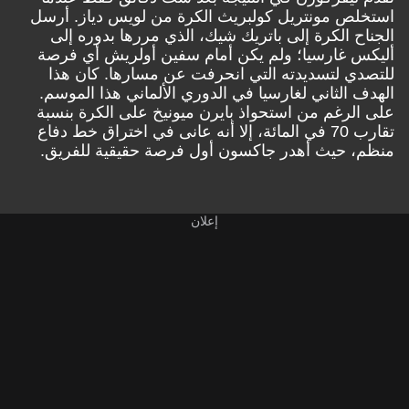
استخلص مونتريل كولبريث الكرة من لويس دياز. أرسل
الجناح الكرة إلى باتريك شيك، الذي مررها بدوره إلى
أليكس غارسيا؛ ولم يكن أمام سفين أولريش أي فرصة
للتصدي لتسديدته التي انحرفت عن مسارها. كان هذا
الهدف الثاني لغارسيا في الدوري الألماني هذا الموسم.
على الرغم من استحواذ بايرن ميونيخ على الكرة بنسبة
تقارب 70 في المائة، إلا أنه عانى في اختراق خط دفاع
منظم، حيث أهدر جاكسون أول فرصة حقيقية للفريق.