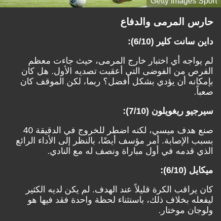
Getty Images Sport
حارس المرمى والدفاع
داين سانت كلير (6/10):
لم يواجه أي اختبار خارج المرمى، حيث جاءت معظم
الفرص من الفوضى التي أعقبت تصديه الأول. هل كان
بإمكانه أن يؤدي بشكل أفضل؟ ربما، لكن الموقف كان
صعباً.
سيرجيو ريغويلون (7/10):
صنع هدف ميسي، لكنه اضطر للخروج في الدقيقة 40
بسبب الإصابة. أمر مؤسف أيضًا، بالنظر إلى الأداء الرائع
الذي قدمه في أول مباراة ونصف له مع النادي.
ميكايل (6/10):
كان يراقب الكرة قليلاً عند الهدف. لم يكن لديه الكثير
ليفعله بخلاف ذلك، باستثناء لحظة واحدة فقد فيها هو
ولوجان موختار.