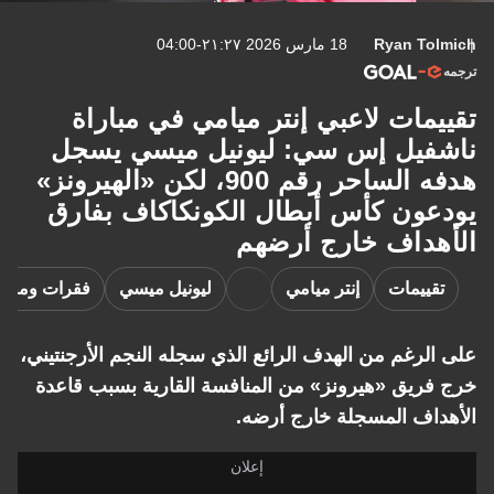
Ryan Tolmich
18 مارس 2026 ٢١:٢٧-04:00
ترجمه
تقييمات لاعبي إنتر ميامي في مباراة
ناشفيل إس سي: ليونيل ميسي يسجل
هدفه الساحر رقم 900، لكن «الهيرونز»
يودعون كأس أبطال الكونكاكاف بفارق
الأهداف خارج أرضهم
تقييمات
إنتر ميامي
ليونيل ميسي
فقرات ومقال
على الرغم من الهدف الرائع الذي سجله النجم الأرجنتيني،
خرج فريق «هيرونز» من المنافسة القارية بسبب قاعدة
الأهداف المسجلة خارج أرضه.