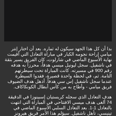
بدا أن كل هذا الجهد سيكون له ثماره. بعد أن اختار إنتر
ميامي إراحة نجومه الكبار في مباراة التعادل التي أقيمت
نهاية الأسبوع الماضي في شارلوت، كان الفريق يسير بثقة
في ناشفيل. سجل ليونيل ميسي هدفاً، محرزاً به هدفه
رقم 900 في مسيرته. كانت المباراة تحت سيطرتهم
التامة. ثم، في لحظة واحدة قصيرة، فقدوا السيطرة
عندما سجل ناشفيل إس سي هدفاً. أذهل هدف الضيوف
فريق ميامي - وأطاح به من كأس أبطال الكونكاكاف.
هدف التعادل الذي سجله كريستيان إسبينوزا في الدقيقة
74 ألغى هدف ميسي الافتتاحي في المباراة التي انتهت
بالتعادل 1-1. بعد التعادل السلبي الأسبوع الماضي في
تينيسي، تأهل ناشفيل. سيؤلم هذا الأمر فريق هيرونز