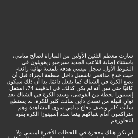
سارت معظم الثلثين الأولين من المباراة لصالح ميامي،
باستثناء إصابة اللاعب الجديد سيرجيو ريغويلون في
الشوط الأول. سجل ميسي هدفه بلمسة نهائية رائعة،
حيث خدع مدافعي ناشفيل داخل منطقة الجزاء قبل أن
يضع الكرة في الشباك كما يفعل دائمًا. بدا أن ذلك سيكون
كافيًا حتى تبين أنه لم يكن كذلك. في الدقيقة 74، استغل
إسبينوزا لحظة من الفوضى، وسدد الكرة في الشباك بعد
ثوانٍ قليلة من تصدي داين سانت كلير للكرة. لم يستطع
سانت كلير ونصف دفاع ميامي سوى المشاهدة وهم
متراكمون أمام شباكهم بينما سدد إسبينوزا الكرة بقوة
لتتجاوزهم.
لم تكن هناك معجزة في اللحظات الأخيرة لميسي ولا