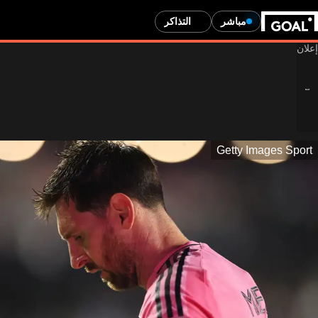
مباشر
التذاكر
Getty Images Sport