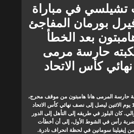
لسي للسيدات ضد توتنهام هوتسبير
ت تشيلسي في مباراة
يرل بورمان المفاجئ
امبتون بعد الخطأ
تكبته حارسة مرمى
نهائي كأس الاتحاد
عة حارسة المرمى هانا هامبتون من موقف محرج،
حيث فاز تشيلسي على توتنهام 2-1 يوم الاثنين ليصل إلى نصف نهائي كأس الاتحاد
لي. كان البلوز في طريقه إلى التأهل إلى الدور
ضربة رأس في الشوط الأول، إلى أن أخطأت
من إيفيلينا سومانين في لحظة انحراف نادرة.