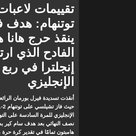
H. Hampton
سامانثا كير
تشي
تقييمات لاعبا
فقرات ومقالات
توتنهام: هدف ف
ينقذ حرج هانا ه
الفادح الذي ار
إنجلترا في ربع 
الإنجليزي
أنقذت تسديدة فيرل بورمان الرائ
الإنجليزي للمرة السادسة على التوا
نصف النهائي بعد هدف سام كير ب
هامبتون تمامًا في تقدير كرة حرة 