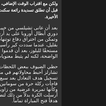
ولكن مع اقتراب الوقت الإضافي، ب
قبل أن تطلق تسديدة رائعة سكنت ا
الأخيرة.
بعد أن عانى تشيلسي من خيب
دوري أبطال أوروبا على يد أرس
وتمكن من اختراق دفاع توتنهام
بقليل، عندما سددت كير رأسي
مستحقًا للبلوز، بعد أن قدموا أ
الواضحة، لكنه لم يثبط معنويات
حظي الضيوف ببعض اللحظات ا
تشارلز أحبط محاولاتهم في م
تسجيل هدف التعادل بعد سبع د
فاجأت ركلة حرة من سومانين حا
وكأنها تمريرة عرضية من زاوية ب
أرسلت الكرة بدلاً من ذلك لت
هدفاً فتح المباراة تماماً.