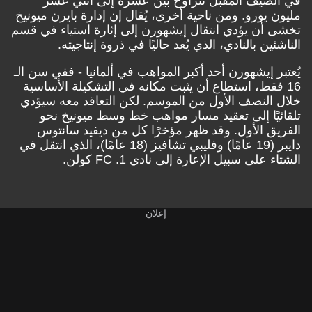
في الصيف المقبل تتراوح بين عشرة إلى اثني عشر
مليون يورو. ومن ناحية أخرى، يُقال إن إدارة بايرن ميونيخ
تخشى أن يؤدي انتقال إيشهورن إلى إثارة استياء في قسم
الناشئين بالنادي، الذي يُعد حاليًا في ذروة إنتاجيته.
يُعتبر إيشهورن أحد أكبر المواهب في ألمانيا - ففي سن الـ
16 فقط، استطاع أن يثبت مكانه في التشكيلة الأساسية
خلال النصف الأول من الموسم. لكن التعاقد معه سيؤدي
تلقائيًا إلى تعقيد مسار مواهب خط وسط ميونيخ نحو
الفريق الأول. وقد ظهر مؤخرًا كل من ديفيد سانتوس
دايبر (19 عامًا) وفليبي تشافيز (18 عامًا)، الذي انتقل في
الشتاء على سبيل الإعارة إلى نادي 1. FC كولن.
إعلان