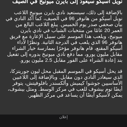
نويل أسيكو سيعود إلى بايرن ميونيخ في الصيف
بالإضافة إلى ذلك، سيستعيد نادي بايرن ميونيخ اللاعب
نويل أسيكو من هانوفر 96 في الصيف، كما أكد النادي في
بيان صحفي صدر يوم الخميس. يبلغ اللاعب البالغ من
العمر 20 عامًا من منتخبات الشباب في نادي بايرن
ميونيخ، ويلعب هذا الموسم على سبيل الإعارة مع فريق
هانوفر 96 الذي يلعب في الدرجة الثانية. ونظرًا لأداء
أسيكو المقنع، قام هانوفر مؤخرًا بممارسة خيار الشراء
مقابل مليون يورو، مما دفع نادي ميونيخ بدوره إلى تفعيل
بند إعادة الشراء على الفور مقابل 2.5 مليون يورو.
قد يحل أسيكو في الموسم المقبل محل ليون جوريتزكا،
الذي سيغادر النادي دون مقابل. وبالإضافة إلى اللاعبين
الأساسيين جوشوا كيميش وألكسندر بافلوفيتش، يتوفر
أيضًا توم بيشوف للعب في مركز الوسط. ومثل بيشوف،
يمكن لأسيكو أيضًا أن يساعد في مركز الظهير.