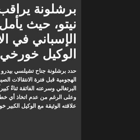
الدوري الإسباني
انتقالات
برشلونة يراقب
نيتو، حيث يأمل
الإسباني في ال
الوكيل خورخي 
حدد برشلونة جناح تشيلسي بيدرو 
الهجومية قبل فترة الانتقالات الص
البرتغالي وسرعته الفائقة ثناءً كب
وعلى الرغم من عدم اتخاذ أي خطو
علاقته الوثيقة مع الوكيل الكبير خ