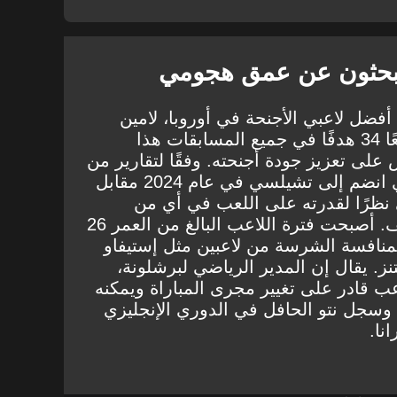
 يبحثون عن عمق هجومي
فضل لاعبي الأجنحة في أوروبا، لامين
يامال ورافينها، اللذين سجلا معًا 34 هدفًا في جميع المسابقات هذا
على تعزيز جودة أجنحته. وفقًا لتقارير من
، برز نيتو، الذي انضم إلى تشيلسي في عام 2024 مقابل
ي نظرًا لقدرته على اللعب في أي من
الجناحين أو كلاعب رقم 9 زائف. أصبحت فترة اللاعب البالغ من العمر 26
منافسة الشرسة من لاعبين مثل إستيفاو
نز. يقال إن المدير الرياضي لبرشلونة،
 قادر على تغيير مجرى المباراة ويمكنه
 وسجل نتو الحافل في الدوري الإنجليزي
انا.