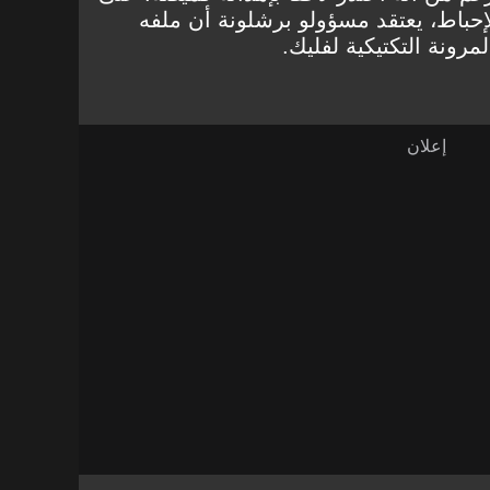
حباط، يعتقد مسؤولو برشلونة أن ملفه
رونة التكتيكية لفليك.