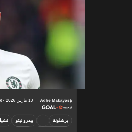
Adhe Makayasa
13 مارس 2026 ٠٣:٥٠-04:00
ترجمه
برشلونة
بيدرو نيتو
تشي