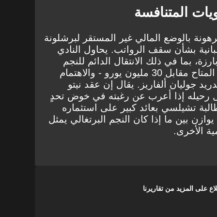
ويات المتنافسة
هونة بالوضع المالي غير المستقر لبرشلونة
سبانية بشأن سقف الرواتب. يحاول النادي
ارزة، بما في ذلك الانتقال الدائم للنجم
المستعار ماركوس راشفورد - المتاح مقابل 30 مليون يورو - والاهتمام
ريد جوليان ألفاريز. يقال إن عقد نيتو
 رحيله إذا أعرب عن رغبته في خوض تحدٍ
البة تشيلسي بعائد كبير على استثماره
ازن بين ما إذا كان النجم البرتغالي يمثل
ة الأخرى.
على المزيد من تقاريرنا