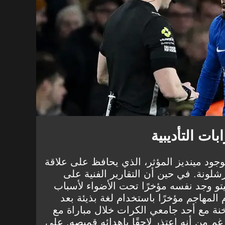
ات التأديبية
وجود مينديز المؤثر، الذي يحافظ على علاقة
لونة. في حين أن التقارير الفنية على
تو وجد نفسه مؤخرًا تحت الأضواء لأسباب
 المهاجم مؤخرًا باستخدام لغة بذيئة بعد
ة مع أحد جامعي الكرات
خلال مباراة مع
 من أنه اعتذر لاحقًا بإهدائه قميصه. على