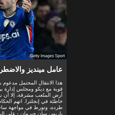
Getty Images Sport
عامل مينديز والاضطراب
هذا الانتقال المحتمل مدعوم ب
قوية مع ديكو ومجلس إدارة برش
أرض الملعب مشرقة، إلا أن ني
خاطئة في إنجلترا. اتهم الحكام
طرده،
وتورط في مواجهة ساخن
باريس سان جيرمان - على الرغم