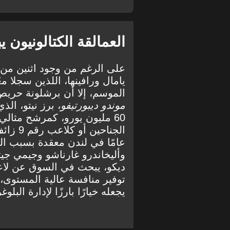
العمالقة الكتالونيون
على الرغم من وجود اثنين من أ
الموسم، إلا أن برشلونة حريص 
موندو ديبورتيفو
60 مليون يورو، كمرشح مثال
عامًا في لندن معقدة بسبب ال
وأليخاندرو غارناشو وجيمي جيت
ديكو، يبحث في السوق عن لاعب
توفير منافسة عالية المستوى،
يجعله خيارًا بارزًا لإدارة البلوغر