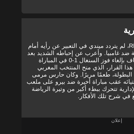
رية
R
، لم يتردد ميندي في التعبير عن رأيه أمام
ية ضد غامبيا. وأعرب عن إحباطه الشديد بعد
أسبوعين من قيام هيئة الاستئناف بإلغاء فوز السنغال 1-0 في المباراة
هذا القرار، الذي منح المنتخب المغربي
اء البطولة، طعمًا مريرًا. وكان حارس مرمى
تيائه عقب مباراة أخيرة ضد بيرو على ملعب
إدارية تتحرك ببطء أكبر من وتيرة الرياضة
ع في شرح تلك الأفكار.
إعلان