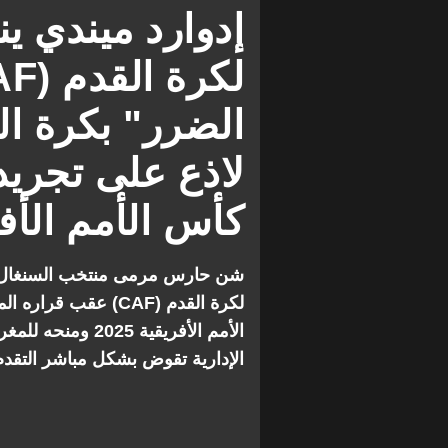
كأس أمم إفريقيا
السنغال ضد جام
إدوارد ميندي ين
الضرر" بكرة ال
لاذع على تجري
كأس الأمم الأف
شن حارس مرمى منتخب السنغال إدوا
لكرة القدم (CAF) عق
الأمم الأفريقية 5
الإدارية تقوض بشكل مباشر التقدم 