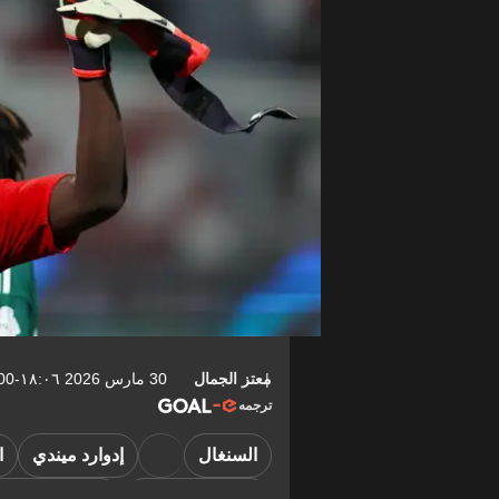
معتز الجمال
30 مارس 2026 ١٨:٠٦-04:00
ترجمه
السنغال
إدوارد ميندي
ا