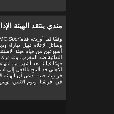
مندي ينتقد الهيئة الإدا
وفقًا لما أوردته قناة
Sport
MC
وسائل الإعلام قبيل مباراة ود
النهائية ضد المغرب. وقد ترك 
فوزًا غيابيًا بعد أشهر من انته
الأهلي قد ألمح بالفعل إلى اس
فرنسا، حيث ادعى أن الهيئة ال
في أفريقيا. ويوم الاثنين، توس