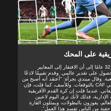
يقية على المحك
وأشار اللاعب البالغ من العمر 32 عامًا إلى أن الافتقار إلى المعايير
حصول على تقدير عالمي. وقدم تقييمًا لاذعًا
عبة. وقال ميندي بجرأة: "أعتقد أنه أصبح من
المعتاد للأسف في قارتنا ألا تفي CAF بالتوقعات. وللأسف، كما قلت، فإن
عاني. عندما قلت إن كرة القدم الأفريقية
الإدارية، فذلك لأنك ترى اليوم لاعبين
الم، يفوزون بالبطولات، ويمثلون القارة
 حفنة من الناس تفسد هذا العمل".