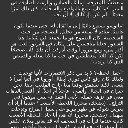
متعطشًا للمعرفة، ومليئًا بالحماس والرغبة الصادقة في
التميز. كما كان يتمتع بالتواضع والشجاعة. كان ذلك أمرًا
معديًا... لم يكن بإمكانك إلا أن تحبه".
"غاتوسو يستمع دائمًا إلى ما يُقال له، حتى عندما يكون
غاضبًا. عناده لا يمنعه من تحليل النصيحة. من حيث
الشخصية، كان الطموح هو ما يجمعنا في شبابنا. هذا
الشعور جعلنا منافسين على مكان في الفريق: لعب هو
أكثر مني، ومع مرور الوقت أدركت أن ذلك كان صحيحًا.
لكن كنا كلانا متعطشين في حب ما كنا نفعله والقميص
الذي كنا نرتديه".
"أجمل لحظة؟ لا بد من ذكر الانتصارات لأنها توحدك.
ولذلك كان رفع كأس دوري أبطال أوروبا في أثينا أمراً لا
يُنسى. لكننا نستمتع بوقتنا معاً خارج الملعب أيضاً: نحن
جيران في الجبال وأتمنى، عاجلاً أم آجلاً، أن أقنعه بالذهاب
معي في نزهة جميلة. لأنني أعتقد أنه ليس موهوباً في
التزلج... (يضحك، محرر) اللحظة الأصعب؟ عندما أراد أن
يغرس شوكة في ظهر بيرلو على سبيل المزاح وتدخلت
بينهما... (يضحك، محرر). لا، هيا، أنا جاد. اللحظة الأصعب
كانت عندما قرأت في الصحف أنه قد يغادر ميلان، لكنني
لم أصدق ذلك، فسألته إن كان ذلك صحيحاً وأجابني بنعم.