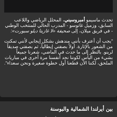
تحدث ماسيمو
أمبروسيني
، المحلل الرياضي واللاعب
السابق، وزميل غاتوسو - المدرب الحالي للمنتخب الوطني
- في فريق ميلان، إلى
صحيفة «لا غازيتا ديلو سبورت»:
"يجب أن أعترف بأنني مندهش بشكل إيجابي لأنني تمكنت
من الشعور بالإثارة. أولاً بصفتي إيطالياً، ثم بصفتي صديقاً
لرينو. بالنظر إلى ما حدث في الماضي، شعرنا جميعاً
بشيء من اليأس لكوننا نجد أنفسنا مرة أخرى في مباريات
الملحق، لكننا الآن قطعنا أول خطوة صغيرة ونحن سعداء".
بين أيرلندا الشمالية والبوسنة