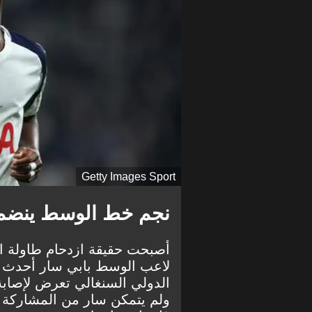
Getty Images Sport
نجم خط الوسط ينضم إل
أصبحت حقيقة ازدحام طاولة ال
لاعب الوسط بابي سار أحدث ض
الدولي السنغالي تعرض لإصابة 
ولم يتمكن سار من المشاركة في