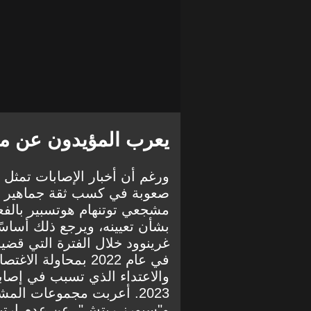
يعرب المؤيدون عن مخ
ورغم أن أخبار الإصابات تمثل ض
صعوبة في كسب ثقة جماهير ا
مشجعي توتنهام هوتسبير بالف
بشأن تعيينه، ويرجع ذلك أساس
غرينوود خلال الفترة التي قضيا
في عام 2022 بمحاول
والاعتداء الذي تسبب في إصاب
2023. أعربت مجموعات المش
و"سبورز ريتش"، عن عدم ارتياحه