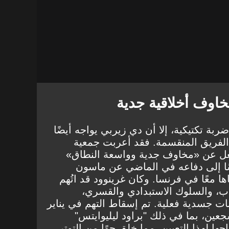
اوف أخلاقية جدية
ربة تكتيكية، إلا أن دي زيربي يواجه أيضًا
لفريق المنقسمة. فقد أعربت جمعية
عل عن «مخاوف جدية وواسعة النطاق»
ًا إلى دفاعه في الماضي عن ماسون
ها معًا في فرنسا. وكان غرينوود قد اتُهم
ة الاغتصاب، والسلوك الاستبدادي والقسري،
ات جسدية فعلية. تم إسقاط التهم في يناير
جعين، بما في ذلك "براود ليليوايتس"
ا لهذا التعيين، مما خلق جوًا من التوتر