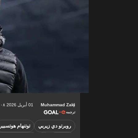
Muhammad Zaki
01 أبريل 2026 ٠٥:٠٨-04:00
ترجمه
روبرتو دي زيربي
توتنهام هوتسبير