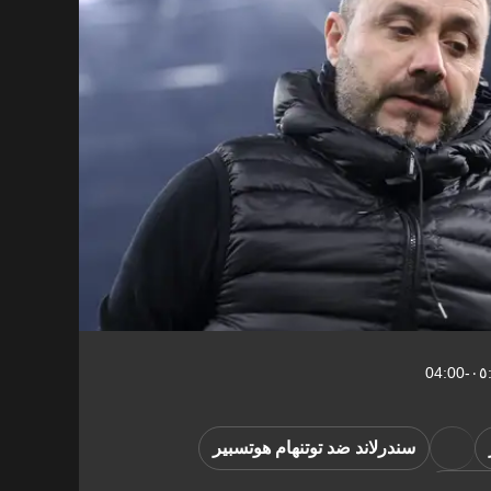
سندرلاند ضد توتنهام هوتسبير