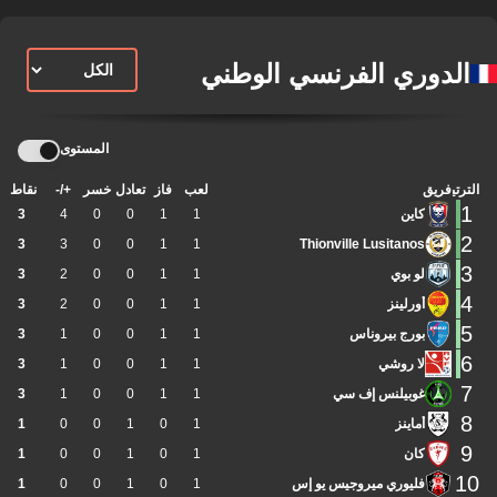
الدوري الفرنسي الوطني
المستوى
الترتيب
فريق
لعب
فاز
تعادل
خسر
+/-
نقاط
1
كاين
1
1
0
0
4
3
2
3
3
0
0
1
1
Thionville Lusitanos
3
لو بوي
1
1
0
0
2
3
4
أورلينز
1
1
0
0
2
3
5
بورج بيروناس
1
1
0
0
1
3
6
لا روشي
1
1
0
0
1
3
7
غوبيلنس إف سي
1
1
0
0
1
3
8
أماينز
1
0
1
0
0
1
9
كان
1
0
1
0
0
1
10
فليوري ميروجيس يو إس
1
0
1
0
0
1