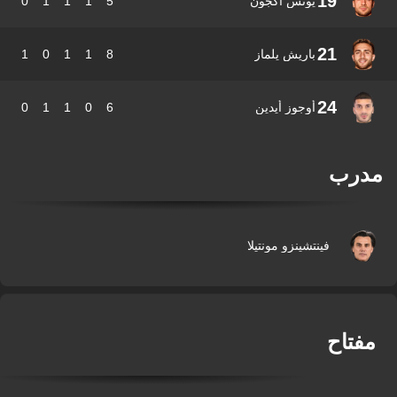
19
يونس أكجون
5
1
1
1
0
21
باريش يلماز
8
1
1
0
1
24
أوجوز أيدين
6
0
1
1
0
درب
فينتشينزو مونتيلا
فتاح