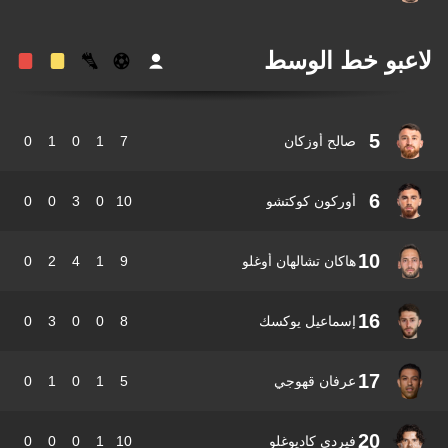
عبو خط الوسط
5
صالح أوزكان
7
1
0
1
0
6
أوركون كوكتشو
10
0
3
0
0
10
هاكان تشالهان أوغلو
9
1
4
2
0
16
إسماعيل يوكسك
8
0
0
3
0
17
عرفان قهوجي
5
1
0
1
0
20
فيردي كاديوغلو
10
1
0
0
0