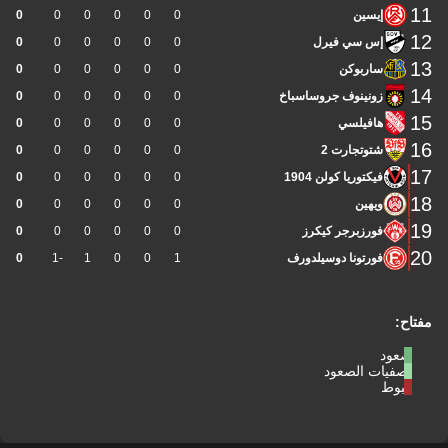
11
إيسين
0
0
0
0
0
0
12
إس سي فيرل
0
0
0
0
0
0
13
ساربوكن
0
0
0
0
0
0
14
زونينوف جروساسباخ
0
0
0
0
0
0
15
هافيلسي
0
0
0
0
0
0
16
شتوتجارت 2
0
0
0
0
0
0
17
فيكتوريا كولن 1904
0
0
0
0
0
0
18
ويهين
0
0
0
0
0
0
19
فورزبرجر كيكرز
0
0
0
0
0
0
20
فورتونا دوسيلدورف
1
0
0
1
-1
0
مفتاح:
صعود
تصفيات الصعود
هبوط