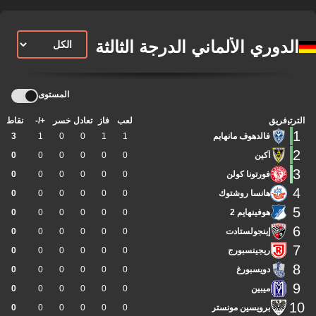
الدوري الألماني الدرجة الثالثة
المستوى
الترتيب
فريق
لعب
فاز
تعادل
خسر
+/-
نقاط
1
فالدهوف مانهايم
1
1
0
0
1
3
2
آكين
0
0
0
0
0
0
3
فورتونا كولن
0
0
0
0
0
0
4
هانسا روشتوك
0
0
0
0
0
0
5
هوفينهايم 2
0
0
0
0
0
0
6
إينجولستادت
0
0
0
0
0
0
7
ريجينسبورج
0
0
0
0
0
0
8
دويسبورغ
0
0
0
0
0
0
9
ميبين
0
0
0
0
0
0
10
برويسين مونستر
0
0
0
0
0
0