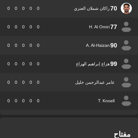
70
راكان شملان العنزي
0
0
0
0
0
77
0
0
0
0
0
H. Al Omiri
90
0
0
0
0
0
A. Al-Haizan
99
هزاع إبراهيم الهزاع
0
0
0
0
0
عامر عبدالرحمن خليل
0
0
0
0
0
0
0
0
0
0
T. Knoell
فتاح