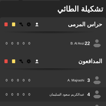
كيلة الطائي
اس المرمى
22
0
0
0
0
0
B. Al Anzi
مدافعون
3
0
0
0
0
0
A. Majrashi
4
عبدالكريم سعود السليمان
0
0
0
0
0