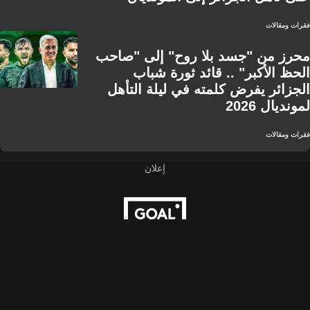
فقرات ومقالات
محرز من "جسد بلا روح" إلى "صاحب
الحظ الأكبر" .. قائد ثورة شباب
الجزائر يفرض كلمته في ليلة التأهل
لمونديال 2026
فقرات ومقالات