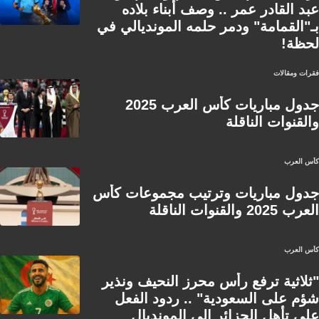
عبد القادر عمر .. وصف أبناء بلاده
بـ"القمامة" ودمر حلمه المونديالي في
لحظة!
فقرات ومقالات
جدول مباريات كأس العرب 2025
والقنوات الناقلة
كأس العرب
جدول مباريات وترتيب مجموعات كأس
العرب 2025 والقنوات الناقلة
كأس العرب
"ثلاثية ترفع رأس محرز النحيف ونذير
شؤم على السعودية" .. ردود الفعل
على تأهل الجزائر إلى المونديال