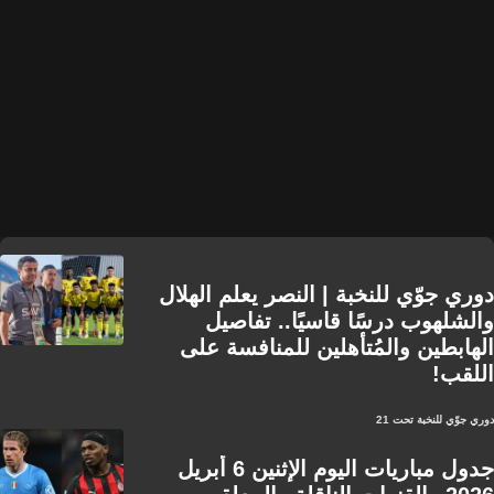
دوري جوّي للنخبة | النصر يعلم الهلال
والشلهوب درسًا قاسيًا.. تفاصيل
الهابطين والمُتأهلين للمنافسة على
اللقب!
دوري جوّي للنخبة تحت 21
جدول مباريات اليوم الإثنين 6 أبريل