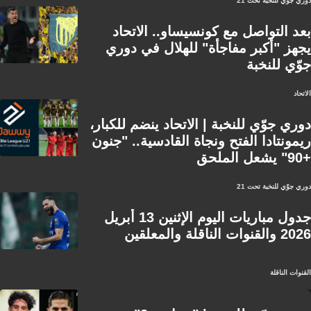
دوري جوّي للنخبة تحت 21
بعد التواصل مع كونسيساو.. الاتحاد
يجهز "أكبر مفاجأة" للهلال في دوري
جوّي للنخبة
الاتحاد
دوري جوّي للنخبة | الاتحاد ينضم للكبار،
ريمونتادا الفتح ونجاة القادسية.. "جنون
+90" يشعل الملحق
دوري جوّي للنخبة تحت 21
جدول مباريات اليوم الإثنين 13 أبريل
2026 والقنوات الناقلة والمعلقين
القنوات الناقلة