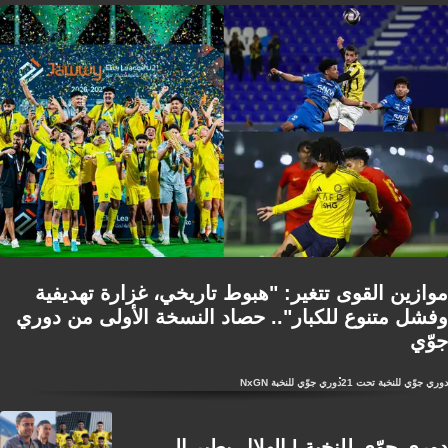
موازين القوى تتغير: "هبوط تاريخي، غزارة تهديفية
وفشل متنوع للكبار".. حصاد النسخة الأولى من دوري
جوّي
دوري جوّي للنخبة تحت 21
NxGN دوري جوّي للنخبة
دوري جوّي للنخبة | الهلال يطير إلى