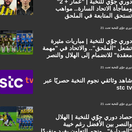
دوري جوّي للنخبة | "عمار + 2"
ومفاجأة الاتحاد السارة.. مواهب
تستحق المتابعة في الملحق
دوري جوّي للنخبة تحت 21
دوري جوّي للنخبة | مباريات مثيرة
تشعل "الملحق".. والاتحاد في "مهمة
معقدة" للانضمام إلى الهلال والنصر
دوري جوّي للنخبة تحت 21
شاهد وثائقي نجوم النخبة حصريًا عبر
stc tv
دوري جوّي للنخبة تحت 21
حصاد دوري جوّي للنخبة | الهلال
والنصر بين الأفضل رغم خيبة
"الصدارة".. ونجم التعاون يغرد منفردًا