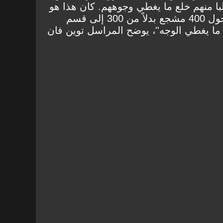
ا منهم خلع ما يغطي وجوههم. كان هذا هو
الاتفاق المسبق. كما سُمح بدخول 400 مشجع بدلاً من 300 إلى قسم
ما يغطي الوجه''، يوضح المراسل توين فان