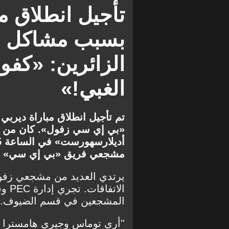
تأجيل انطلاق م
بسبب مشاكل ف
الزائرين: «كفو
الغبي!»
تم تأجيل انطلاق مباراة ديربي
«بي إي سي زفول». كان من ال
مشجعي فريق «بي إي سي» الذ
يرتدي العديد من مشجعي زفول
الات
المشجعين في قسم الضيوف.