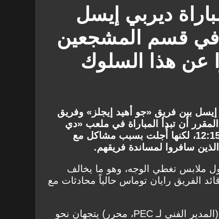
باراة ديربي إيسل
ي قسم المشجعين
ا عن هذا السلوك
 إيسل بين فريق «جو أهيد إيجلز» وفريق
مقرر أن تبدأ المباراة في ملعب «دي
أديلارسهورست» في الساعة 12:15، لكنها أُجلت بسبب مشاكل مع
ين سافروا لمساندة فريقهم.
 ملابس تغطي الوجه، وهو ما يخالف
فاقات. تجري إدارة PEC وقائد الفريق رايان توماس حالياً محادثات مع
''أرى توماس وجيري هامسترا (المدير الفني لـ PEC، محرر) يتجهان نحو