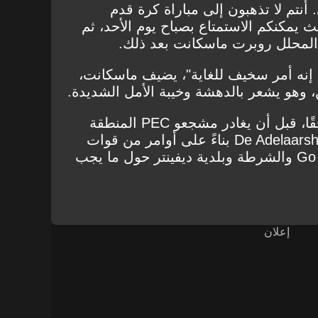
أنتم لا تذهبون إلى مباراة كرة قدم
ث يمكنكم الاستمتاع بصباح يوم الأحد، ثم
 المحلل روبرت ماسكانت بعد ذلك.
. إنه أمر سخيف للغاية"، يضيف ماسكانت،
ن، وهو يشعر بالدهشة وخيبة الأمل الشديدة.
كما تم إلقاء الألعاب النارية لاحقًا، قبل أن يغادر مشجعو PEC المنطقة
المخصصة لهم في ملعب De Adelaarshorst بناءً على أوامر من قوات
الشرطة. يتشاور نادي Go Ahead والشرطة وبلدية ديفينتر حول ما يجب
إعلان