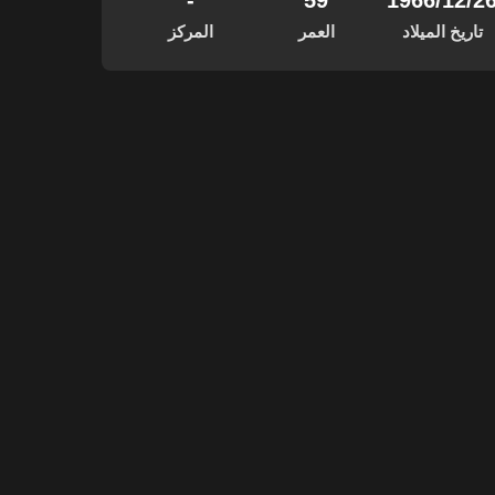
‏/12‏/1966
59
-
تاريخ الميلاد
العمر
المركز