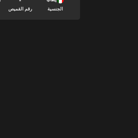
-
26
إيطاليا
الجنسية
رقم القميص