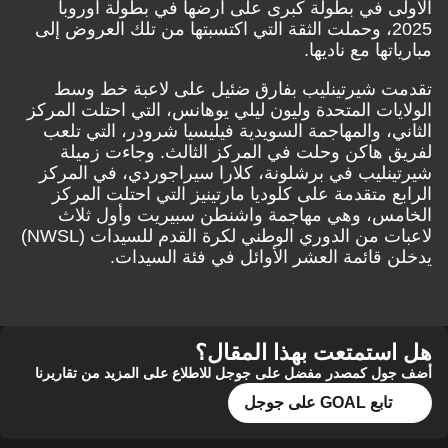
الأولى في بطولة كبرى على أرضها في بطولة أوروبا
2025، وحملت الثقة التي اكتسبتها من تلك العروض إلى
مبارياتها مع ناديها.
تقدمت شيرتينليب بفارق ضئيل على لاعبة خط وسط
الولايات المتحدة وليون ليلي يوهانس، التي احتلت المركز
الثاني، والمهاجمة السويدية فيليسيا شرودر، التي تلعب
لفريق هاكن وحلت في المركز الثالث. وجاءت زميلة
شيرتينليب في برشلونة، كلارا سيراجوردي، في المركز
الرابع متقدمة على كلوديا مارتينيز التي احتلت المركز
الخامس، وهي مهاجمة واشنطن سبيريت وأول ثلاث
لاعبات من الدوري الوطني لكرة القدم للسيدات (NWSL)
يدخلن قائمة العشر الأوائل في فئة السيدات.
هل استمتعت بهذا المقال؟
أضف جول كمصدر مفضل على جوجل للاطلاع على المزيد من تقاريرنا
تابع GOAL على جوجل