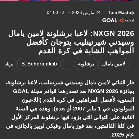
Tom Maston
24 مارس 2026 ٠٤:٠٠-04:00
ترجمه
NXGN 2026: لاعبا برشلونة لامين يامال
وسيدني شيرتينليب يتوجان كأفضل
المواهب الشابة في كرة القدم
لامين يامال
برشلونة
S. Schertenleib
برشلون
فاز الثنائي لامين يامال وسيدني شيرتينليب، لاعبا برشلونة،
بجائزة NXGN 2026 بعد تصدرهما قوائم مجلة GOAL
السنوية لأفضل المراهقين في كرة القدم (اللاعبون
المولودون في 1 يناير 2007 أو بعده). وهذه هي السنة
الثانية على التوالي التي يزود فيها برشلونة المركز الأول
في كلتا القائمتين، بعد فوز يامال وفيكي لوبيز بالجائزة في
عام 2025.