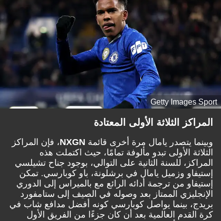
Getty Images Sport
المراكز الثلاثة الأولى المعتادة
وبينما يتصدر يامال مرة أخرى قائمة
NXGN
، فإن المراكز
الثلاثة الأولى تبدو مألوفة تمامًا، حيث اكتملت هذه
المراكز، للسنة الثانية على التوالي، بوجود جناح تشيلسي
إستيفاو وزميل يامال في برشلونة، باو كوبارسي. تمكن
إستيفاو من ترجمة أدائه الرائع مع بالميراس إلى الدوري
الإنجليزي الممتاز بعد وصوله في الصيف إلى ستامفورد
بريدج، بينما يواصل كوبارسي كونه أفضل مدافع شاب في
كرة القدم العالمية بعد أن كان جزءًا من الفريق الأول