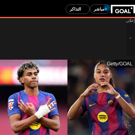
مباشر
التذاكر
Getty/GOAL