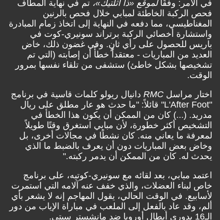
في الأمر: وفقًا
لموقع «ذا أثلتيك»،
تم في نهاية المطاف
فحص الركبة الخاطئة لمبابي خلال فحص بالرنين
المغناطيسي، مما دفعه في النهاية إلى اتخاذ زمام المبادرة
واستشارة أخصائي الركبة برتراند سونيري-كوت في
باريس للحصول على رأي ثانٍ. وفي غضون ذلك، خاض
العديد من المباريات - معتقداً خطأً أن إصابته (التي تم
تشخيصها بشكل خاطئ) ستشفى من تلقاء نفسها بمرور
الوقت.
اختار مراسل
RMC
دانيال ريولو كلمات قاسية في برنامج
"L'After Foot" قائلاً: "ما حدث هو عار مطلق على ريال
مدريد. (...) كان من الممكن أن يكون هذا الخطأ في
التشخيص أكثر خطورة، لأن مبابي استغرق وقتًا طويلاً
لمعرفة ما يعاني منه. كان نشطًا في مجالات أخرى، بل
وخاض بعض المباريات دون أن يعرف بالضبط ما الذي
يحدث له. كان من الممكن أن يدمر ركبته."
اعتمد مبابي، بعد لقائه مع سونيري-كوتيه، على برنامج
خاص لبناء العضلات، والذي خفف عنه آلامه التي استمرت
لأسابيع. في الوقت الحالي، يقول المهاجم إنه لا يشعر بأي
ألم، وقد عاد بالفعل إلى الملعب في مباراة الإياب من دور
الـ16 بدوري أبطال أوروبا ضد مانشستر سيتي.