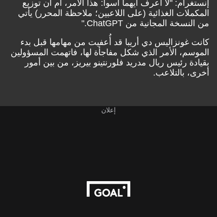
إنستغرام
: "لا أعرف أيهما أسوأ: هذا الأمر، أم أن توزيع
المكملات الغذائية (على اللاعبين؛ ملاحظة المحرر) يأتي
من النسخة المجانية من ChatGPT."
كانت غونزاليس دي أريبا قد أُعفيت من مهامها قبل بدء
الموسم، الأمر الذي شكل مفاجأة لها، فاتهمت المسؤولين
بقيادة رئيس ريال مدريد فلورنتينو بيريز، من بين أمور
أخرى، بالتلاعب.
إعلان