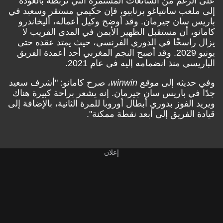
على الرغم من الشائعات المستمرة التي تربطه بالعودة
إلى ملعب سانتياغو برنابيو، فإن حكيمي مستقر وسعيد في
باريس سان جيرمان. وقد أوضح وكيل أعماله، أليخاندرو
كامانو، أن مستقبل الظهير الأيمن في المدى القريب لا
يزال راسخًا في الدوري الفرنسي، حيث يمتد عقده حتى
يونيو 2029. وقد أصبح النجم المغربي أحد أعمدة الفريق
الباريسي منذ انضمامه إليه في عام 2021.
وفي حديثه إلى
موقع winwin
، صرح كامانو: "أشرف سعيد
جدًا في باريس سان جيرمان. إنه يشعر براحة كبيرة هناك
ويريد الفوز بدوري أبطال أوروبا للمرة الثانية، بالإضافة إلى
قيادة الفريق إلى أبعد نقطة ممكنة".
إعلان