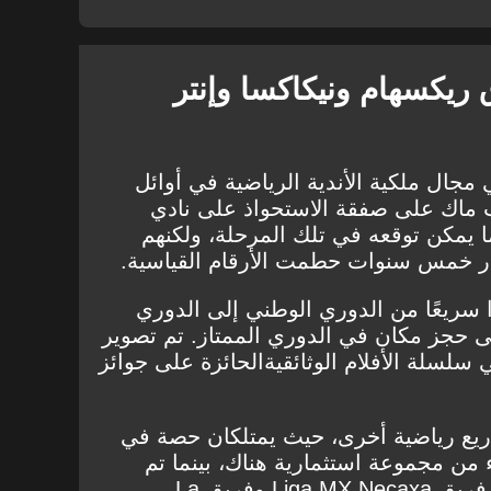
ريكسهام ونيكاكسا وإنتر
جال ملكية الأندية الرياضية في أوائل
 وروب ماك على صفقة الاستحواذ على نادي
 يمكن توقعه في تلك المرحلة، ولكنهم
ر خمس سنوات حطمت الأرقام القياسية
.
 سريعًا من الدوري الوطني إلى الدوري
على حجز مكان في الدوري الممتاز. تم تصوير
ي
سلسلة
الأفلام
الوثائقية
الحائزة على جوائز
ريع رياضية أخرى، حيث
يمتلكان حصة في
من مجموعة استثمارية هناك، بينما تم
فريق Liga MX Necaxa
وفريق La