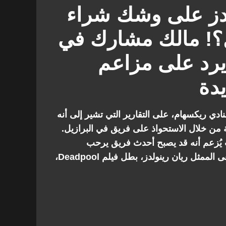
لدز على وشك شراء
يل؟! مالك مشارك في
يرد على مزاعم
يدة
نادي ريكسهام، على التقارير التي تشير إلى أنه
ة من خلال الاستحواذ على فريق في البرازيل.
ث يُزعم أنه قد يصبح أحدث فريق يرحب
بمستثمرين من الدرجة الأولى. سعى الممثل ريان رينولدز، بطل فيلم Deadpool،