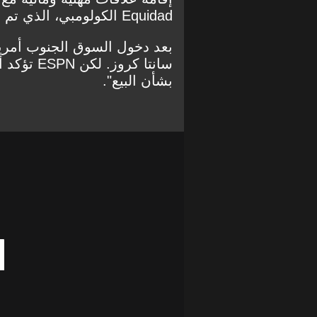
Equidad الكولومبي، الذي تم
ت
بعد دخول السوق الجنوب أمري
سانتا كرو
بشأن البيع".