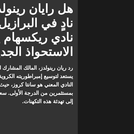
هل رايان رينو
نادٍ في البراز
نادي ريكسهام 
الاستحواذ الجد
رد ريان رينولدز، المالك المشارك ل
يستعد لتوسيع إمبراطوريته الكروي
النادي المعني هو سانتا كروز، حي
إلى تهدئة هذه التكهنات.