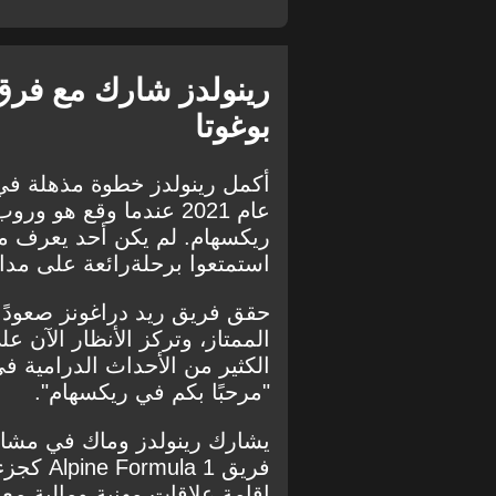
رينولدز شارك مع فرق 
بوغوتا
أكمل رينولدز خطوة مذهلة في م
عام 2021 عندما وقع هو
ريكسهام. لم يكن أحد يعرف ما
استمتعوا برحلة
رائعة على مدا
حقق فريق ريد دراغونز صعودًا
الممتاز، وتركز الأنظار الآن 
الكثير من الأحداث الدرامية ف
"مرحبًا بكم في ريكسهام".
يشارك رينولدز وماك في مشا
فريق Alpine Formula 1
كجزء 
إقامة علاقات مهنية ومالية مع