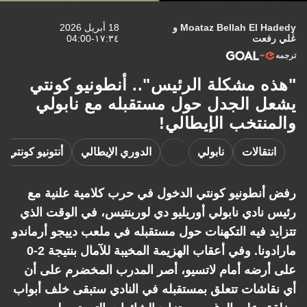
Moataz Bellah El H
و
18 أبريل 2026
فعت
١٧:٣٤-04:00
 مشكلة الرئيس".. أنطونيو كونتي
 الجدل حول مستقبله مع نابولي
نتخب الإيطالي!
تقالات
نابولي
الدوري الإيطالي
أنتونيو كونتي
لاتسيو
نطونيو كونتي الدخول في حرب كلامية علنية مع
نادي نابولي أوريليو دي لورينتيس، في الوقت الذي
د فيه التكهنات حول مستقبله في ملعب دييجو أرماندو
مارادونا. وفي أعقاب الهزيمة المخيبة للآمال بنتيجة 2-0
رضه أمام لاتسيو، أصر المدرب المخضرم على أن
اشات تتعلق بمستقبله في النادي ستبقى خلف أبواب