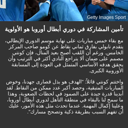
Getty Images
 المشاركة في دوري أبطال أوروبا هو الأولوية
اء خمس مباريات على نهاية موسم الدوري الإيطالي،
 نابولي بفارق ثماني نقاط عن كومو صاحب المركز
س. ورغم أن اللقب أصبح بعيد المنال، فإن كونتي
على ضمان ألا يتراجع النادي أكثر في الترتيب وأن
هدفه الأساسي المتمثل في العودة إلى المسابقة
بية الكبرى.
م كونتي قائلاً: "الهدف هو بذل قصارى جهدنا، وخوض
ريات المتبقية، وحصد أكبر عدد ممكن من النقاط. لقد
ا قدرة جيدة على الصمود في لحظات الصعوبة، وهذا
ح لنا بالبقاء في منطقة التأهل لدوري أبطال أوروبا،
ا إكمال المهمة. عندما تحدث مثل هذه الأمور، عليك
هم السبب بطريقة ذكية وتصحح مسارك".