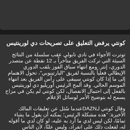
ي يرفض التعليق على تصريحات دي لورينتيس
 الأجواء في نادي نابولي عقب سلسلة من النتائج
السيئة التي تركت الفريق متأخراً بـ 12 نقطة عن متصدر
ي، إنتر. ومع انتهاء سباق الفوز بلقب الدوري
لي فعلياً بالنسبة لفريق "البارتينوبي"، تحول الاهتمام
ا إذا كان كونتي سيبقى على رأس الفريق بعد انتهاء
م الحالي. وقد ألمح الرئيس أوريليو دي لورينتيس
ل إلى احتمال الانفصال، لكن كونتي لم يكن في مزاج
له بتوضيح الأمر لوسائل الإعلام.
كونتي
لـ
DAZN
عندما سُئل عن تعليقات المالك
رة: "هذه مشكلة الرئيس؛ يمكنه أن يقول ما يشاء
ا، لكن ليس لدي ما أرد به عليه، لو كان لدي ما أقوله
فعلت ذلك على انفراد، وليس علنًا، لأن الناس