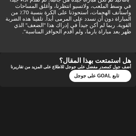
ط الملعب، ولاتسيو انتظرنا، وأغلق المساحات
واستأنف الهجمات، استحوذنا على الكرة بنسبة 70٪ من
راة دون أن نسدد على المرمى أبداً. تلقينا هذه الضربة
ة. ربما لم أكن جيداً في إدراك هذا "الضعف" الذي
عد مباراة بارما، ولم أقدم الحوافز المناسبة".
ستمتعت بهذا المقال؟
ل كمصدر مفضل على جوجل للاطلاع على المزيد من تقاريرنا
تابع GOAL على جوجل