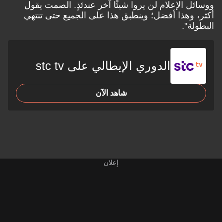
ل الإعلام لن يروا شيئًا آخر عندئذٍ. الصمت يقول
 وهذا أفضل؛ وينطبق هذا على الجميع حتى تنتهي
لة".
الدوري الإيطالي على stc tv
شاهد الآن
إعلان