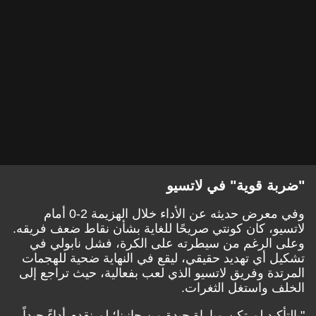
ة قوية" في لاتسيو
وفي معرض حديثه عن الأداء خلال الهزيمة 2-0 أمام
و، كان كونتي صريحًا للغاية بشأن نقاط ضعف فريقه.
الرغم من سيطرته على الكرة، فشل نابولي في
 أي تهديد حقيقي، ليقع في النهاية ضحية للهجمات
دة وفريق لاتسيو الذي لعب بفعالية، حيث تراجع إلى
 واستغل الثغرات.
كيد لم تكن مباراة جيدة من جانبنا؛ لم نقدم أداءً جيداً