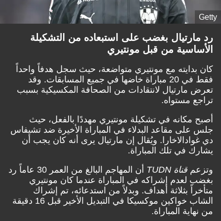
Getty
رد مارتيال بغضب على استبعاده من التشكيلة
الأساسية من قبل مونتيري
كان بدايته مع مونتيري متواضعة، حيث سجل هدفاً واحداً
فقط في 20 مباراة خاضها في جميع المسابقات. وقد
تعرض مارتيال لانتقادات من الصحافة المكسيكية بسبب
تراجع مستواه.
أصبح مكانه في تشكيلة مونتيري مهددًا بالفعل، حيث
جلس على مقاعد البدلاء في المباراة الأخيرة ضد تشيفاس
دي غوادالاخارا. ويُقال إن مارتيال يرى أنه كان يجب أن
يشارك في تلك المباراة.
وتزعم
قناة TUDN
أن المهاجم البالغ من العمر 30 عاماً رد
بغضب لعدم إشراكه في المباراة عندما كان مونتيري
متأخراً بثلاثة أهداف. وبدلاً من استدعائه، تم إشراك
الشاب خواكين موكسيكا في التبديل الأخير قبل 16 دقيقة
من نهاية المباراة.