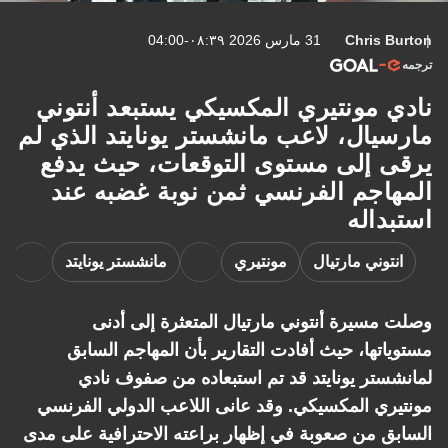
Chris Burton
31 مارس 2026 ٠٨:٣٩-04:00
ترجمه
نادي مونتيري المكسيكي يستبعد أنتوني
مارسيال، لاعب مانشستر يونايتد الذي لم
يرقى إلى مستوى التوقعات، حيث يدفع
المهاجم الفرنسي ثمن نوبة غضبه عند
استبداله
انتوني مارتيال
مونتيري
مانشستر يونايتد
وصلت مسيرة أنتوني مارتيال المتعثرة إلى أدنى
مستوياتها، حيث أفادت التقارير بأن المهاجم السابق
لمانشستر يونايتد قد تم استبعاده من صفوف نادي
مونتيري المكسيكي. وقد عانى اللاعب الدولي الفرنسي
السابق من صعوبة في إظهار براعته الاحترافية على مدى